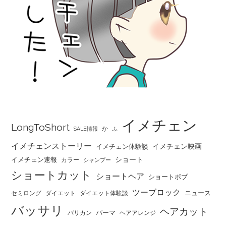
イメチェン
LongToShort
か
SALE情報
ふ
イメチェンストーリー
イメチェン映画
イメチェン体験談
ショート
イメチェン速報
カラー
シャンプー
ショートカット
ショートヘア
ショートボブ
ツーブロック
ニュース
セミロング
ダイエット
ダイエット体験談
バッサリ
ヘアカット
パーマ
バリカン
ヘアアレンジ