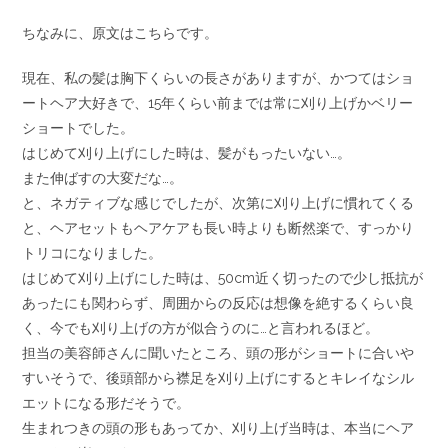
ちなみに、原文はこちらです。
現在、私の髪は胸下くらいの長さがありますが、かつてはショ
ートヘア大好きで、15年くらい前までは常に刈り上げかベリー
ショートでした。
はじめて刈り上げにした時は、髪がもったいない…。
また伸ばすの大変だな…。
と、ネガティブな感じでしたが、次第に刈り上げに慣れてくる
と、ヘアセットもヘアケアも長い時よりも断然楽で、すっかり
トリコになりました。
はじめて刈り上げにした時は、50cm近く切ったので少し抵抗が
あったにも関わらず、周囲からの反応は想像を絶するくらい良
く、今でも刈り上げの方が似合うのに…と言われるほど。
担当の美容師さんに聞いたところ、頭の形がショートに合いや
すいそうで、後頭部から襟足を刈り上げにするとキレイなシル
エットになる形だそうで。
生まれつきの頭の形もあってか、刈り上げ当時は、本当にヘア