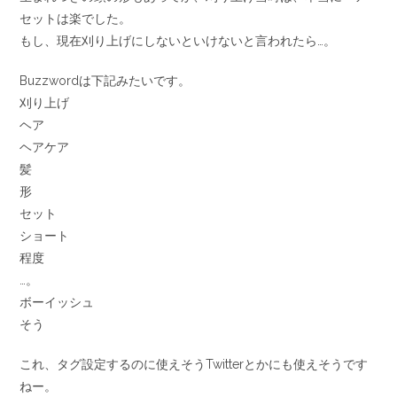
セットは楽でした。
もし、現在刈り上げにしないといけないと言われたら…。
Buzzwordは下記みたいです。
刈り上げ
ヘア
ヘアケア
髪
形
セット
ショート
程度
…。
ボーイッシュ
そう
これ、タグ設定するのに使えそうTwitterとかにも使えそうです
ねー。