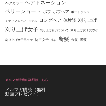
ヘアドネーション
ヘアカラー
ベリーショート
ボブ
ボブヘア
ボーイッシュ
刈り上げ
ロングヘア
体験談
ミディアムヘア
モデル
刈り上げ女子
刈り上げ女子女ウケ
刈り上げ女子について
断髪
坊主女子
黒髪
金髪
刈り上げ女子男ウケ
小説
メルマガ特典の詳細はこちら
メルマガ購読（無料
動画プレゼント）