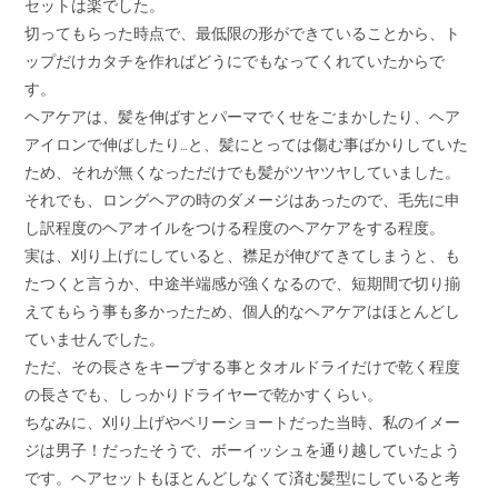
セットは楽でした。
切ってもらった時点で、最低限の形ができていることから、ト
ップだけカタチを作ればどうにでもなってくれていたからで
す。
ヘアケアは、髪を伸ばすとパーマでくせをごまかしたり、ヘア
アイロンで伸ばしたり…と、髪にとっては傷む事ばかりしていた
ため、それが無くなっただけでも髪がツヤツヤしていました。
それでも、ロングヘアの時のダメージはあったので、毛先に申
し訳程度のヘアオイルをつける程度のヘアケアをする程度。
実は、刈り上げにしていると、襟足が伸びてきてしまうと、も
たつくと言うか、中途半端感が強くなるので、短期間で切り揃
えてもらう事も多かったため、個人的なヘアケアはほとんどし
ていませんでした。
ただ、その長さをキープする事とタオルドライだけで乾く程度
の長さでも、しっかりドライヤーで乾かすくらい。
ちなみに、刈り上げやベリーショートだった当時、私のイメー
ジは男子！だったそうで、ボーイッシュを通り越していたよう
です。ヘアセットもほとんどしなくて済む髪型にしていると考