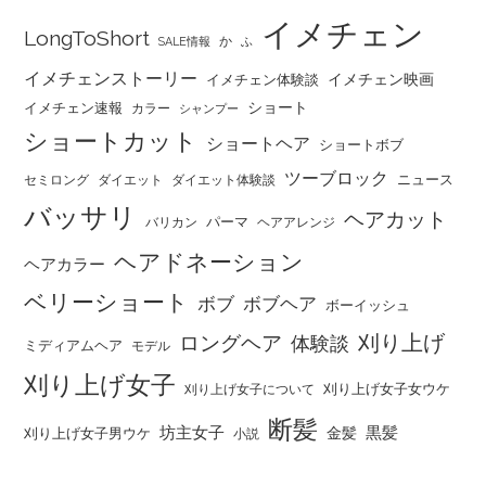
イメチェン
LongToShort
か
SALE情報
ふ
イメチェンストーリー
イメチェン映画
イメチェン体験談
ショート
イメチェン速報
カラー
シャンプー
ショートカット
ショートヘア
ショートボブ
ツーブロック
ニュース
セミロング
ダイエット
ダイエット体験談
バッサリ
ヘアカット
パーマ
バリカン
ヘアアレンジ
ヘアドネーション
ヘアカラー
ベリーショート
ボブ
ボブヘア
ボーイッシュ
刈り上げ
ロングヘア
体験談
ミディアムヘア
モデル
刈り上げ女子
刈り上げ女子女ウケ
刈り上げ女子について
断髪
坊主女子
黒髪
金髪
刈り上げ女子男ウケ
小説