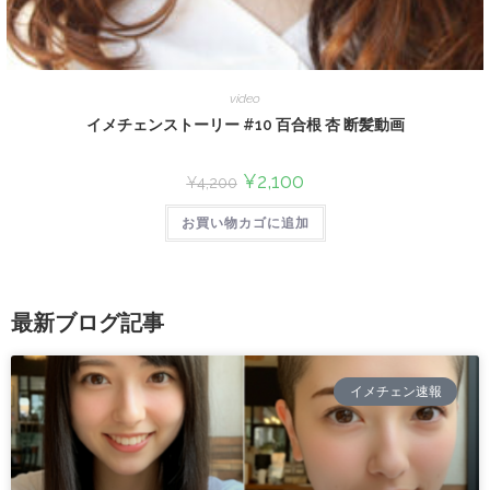
video
イメチェンストーリー #10 百合根 杏 断髪動画
¥
2,100
¥
4,200
お買い物カゴに追加
最新ブログ記事
イメチェン速報