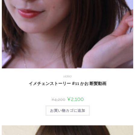
video
イメチェンストーリー #11 かお 断髪動画
¥
2,100
¥
4,200
お買い物カゴに追加