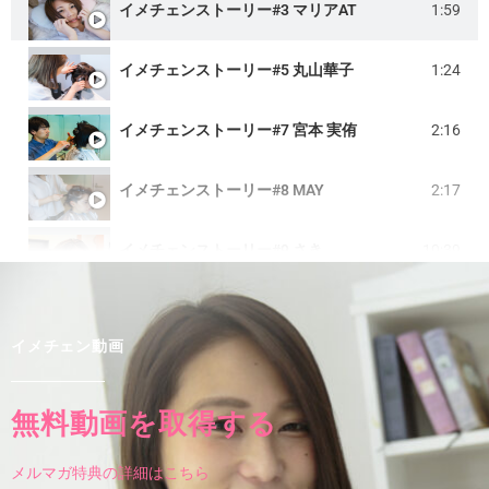
イメチェンストーリー#3 マリアAT
1:59
イメチェンストーリー#5 丸山華子
1:24
イメチェンストーリー#7 宮本 実侑
2:16
イメチェンストーリー#8 MAY
2:17
イメチェンストーリー#9 さき
10:39
イメチェンストーリー#10 百合根 杏
12:11
イメチェン動画
イメチェンストーリー#2 R.I.O
2:39
無料動画を取得する
イメチェンストーリー#11 かお
17:57
メルマガ特典の詳細はこちら