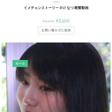
video
イメチェンストーリー #17 なつ 断髪動画
¥
2,100
¥
4,200
お買い物カゴに追加
セール