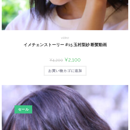
video
イメチェンストーリー #15 玉村梨紗 断髪動画
¥
2,100
¥
4,200
お買い物カゴに追加
セール