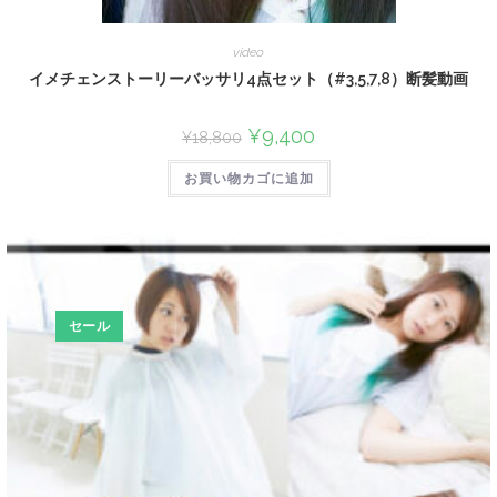
video
イメチェンストーリーバッサリ4点セット（#3,5,7,8）断髪動画
¥
9,400
¥
18,800
お買い物カゴに追加
セール