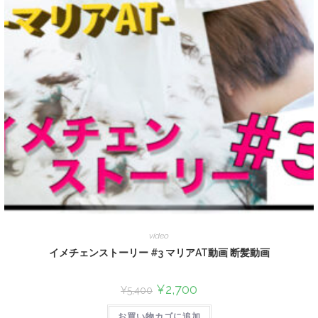
video
イメチェンストーリー #3 マリアAT動画 断髪動画
¥
2,700
¥
5,400
お買い物カゴに追加