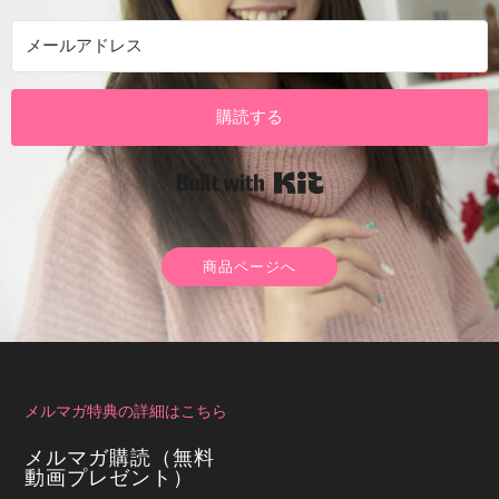
イメチェンストーリー#4 倉井那奈
1:28
イメチェンストーリー#6 雅
2:02
購読する
イメチェンストーリー#12 なな
11:40
Built with Kit
イメチェンストーリー#13 あこ
5:51
イメチェンストーリー#14 岩間よいこ
13:10
商品ページへ
イメチェンストーリー#15 玉村梨紗
3:49
イメチェンストーリー#16 玉村梨紗
5:17
メルマガ特典の詳細はこちら
イメチェンストーリー#17 なつ
6:53
メルマガ購読（無料
動画プレゼント）
イメチェンストーリー#18 ゆか
4:15