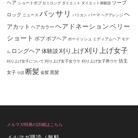
ヘア
ツーブ
ショートボブ
セミロング
ダイエット
ダイエット体験談
バッサリ
ヘ
ロック
ニュース
パーマ
バリカン
ヘアアレンジ
ヘアドネーション
ベリー
アカット
ヘアカラー
ショート
ボブ
ボブヘア
ボーイッシュ
ミディアムヘア
モデ
刈り上げ女子
刈り上げ
ロングヘア
体験談
ル
坊主
刈り上げ女子女ウケ
刈り上げ女子男ウケ
刈り上げ女子について
断髪
女子
黒髪
金髪
小説
メルマガ特典の詳細はこちら
メルマガ購読（無料