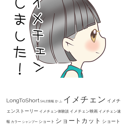
イメチェン
LongToShort
イメチ
か
SALE情報
ふ
ェンストーリー
イメチェン映画
イメチェン体験談
イメチェン速
ショートカット
ショート
ショート
報
カラー
シャンプー