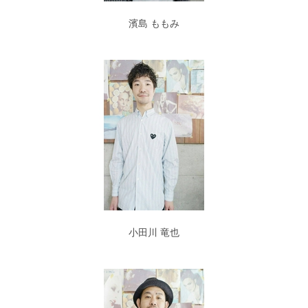
濱島 ももみ
小田川 竜也