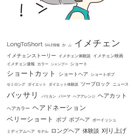
イメチェン
LongToShort
か
SALE情報
ふ
イメチェンストーリー
イメチェン映画
イメチェン体験談
ショート
イメチェン速報
カラー
シャンプー
ショートカット
ショートヘア
ショートボブ
ツーブロック
ニュース
セミロング
ダイエット
ダイエット体験談
バッサリ
ヘアカット
パーマ
バリカン
ヘアアレンジ
ヘアドネーション
ヘアカラー
ベリーショート
ボブ
ボブヘア
ボーイッシュ
刈り上げ
ロングヘア
体験談
ミディアムヘア
モデル