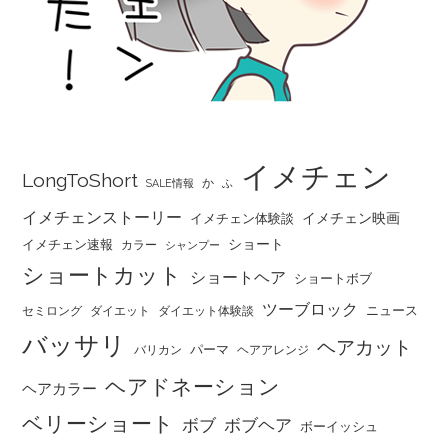
イメチェン
LongToShort
か
SALE情報
ふ
イメチェンストーリー
イメチェン映画
イメチェン体験談
ショート
イメチェン速報
カラー
シャンプー
ショートカット
ショートヘア
ショートボブ
ツーブロック
ニュース
セミロング
ダイエット
ダイエット体験談
バッサリ
ヘアカット
パーマ
バリカン
ヘアアレンジ
ヘアドネーション
ヘアカラー
ベリーショート
ボブ
ボブヘア
ボーイッシュ