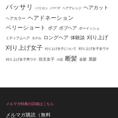
バッサリ
ヘアカット
パーマ
バリカン
ヘアアレンジ
ヘアドネーション
ヘアカラー
ベリーショート
ボブ
ボブヘア
ボーイッシュ
刈り上げ
ロングヘア
体験談
ミディアムヘア
モデル
刈り上げ女子
刈り上げ女子女ウケ
刈り上げ女子について
断髪
坊主女子
黒髪
金髪
刈り上げ女子男ウケ
小説
メルマガ特典の詳細はこちら
メルマガ購読（無料