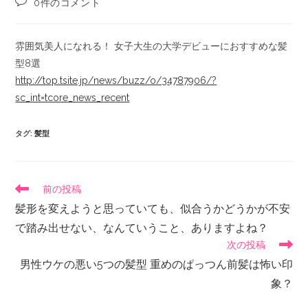
0件のコメント
雰囲気美人になれる！ 女子大生の大学デビューにおすすめな髪
型8選
http://top.tsite.jp/news/buzz/o/34787906/?
sc_int=tcore_news_recent
タグ
:
髪型
前の投稿
髪形を変えようと思っていても、似合うかどうかが不安
で踏み出せない、なんていうこと、ありますよね？
次の投稿
男性ウケの悪い5つの髪型 重めのぱっつん前髪は怖い印
象？