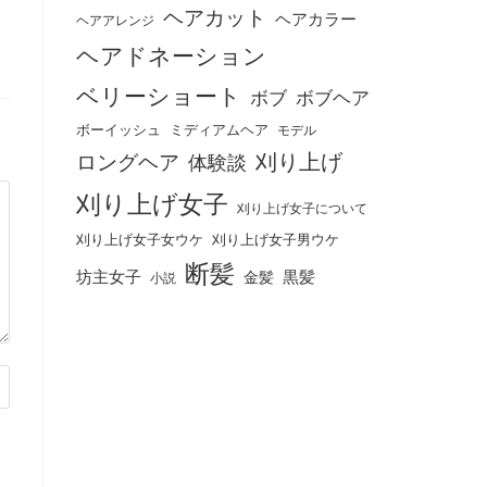
ヘアカット
ヘアカラー
ヘアアレンジ
ヘアドネーション
ベリーショート
ボブ
ボブヘア
ボーイッシュ
ミディアムヘア
モデル
刈り上げ
ロングヘア
体験談
刈り上げ女子
刈り上げ女子について
刈り上げ女子女ウケ
刈り上げ女子男ウケ
断髪
坊主女子
黒髪
金髪
小説