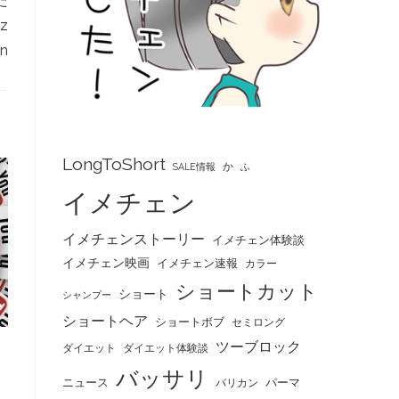
た
z
an
LongToShort
か
SALE情報
ふ
イメチェン
イメチェンストーリー
イメチェン体験談
イメチェン映画
イメチェン速報
カラー
ショートカット
ショート
シャンプー
ショートヘア
ショートボブ
セミロング
ツーブロック
ダイエット
ダイエット体験談
バッサリ
ニュース
パーマ
バリカン