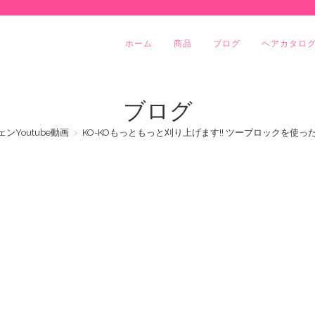
ホーム
商品
ブログ
ヘアカタロ
ブログ
ンYoutube動画
>
KO-KOもっともっと刈り上げます!! ツーブロックを使