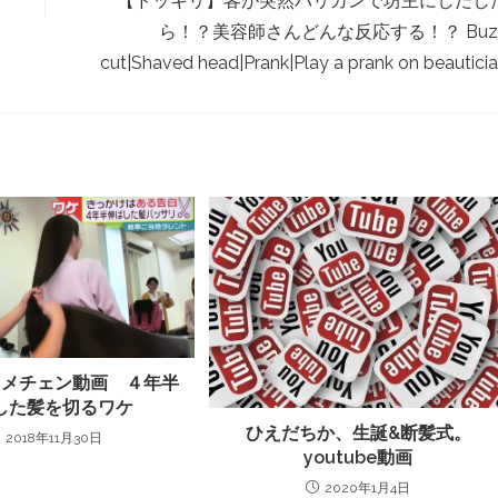
【ドッキリ】客が突然バリカンで坊主にしだし
ら！？美容師さんどんな反応する！？ Buz
cut|Shaved head|Prank|Play a prank on beautici
beイメチェン動画 ４年半
した髪を切るワケ
ひえだちか、生誕&断髪式。
2018年11月30日
youtube動画
2020年1月4日