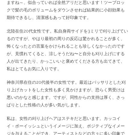
ますね～、似合っていれば全然アリだと思います！ツーブロッ
クで髪の毛のボリュームをダウンさせれば結果的に小顔効果も
期待できるし、清潔感もあって好印象です。
北陸在住20代女性です。私自身両サイドを3ミリで刈り上げてい
るのですが、やはり最初の周りの反応は驚かれることが多く、
怖くなったとの言葉をかけられることも珍しくなかったのです
が、見慣れてくると、涼しそうだね〜と自分も刈り上げにする
人が出てきたり、かっこいいと褒めてくださる方も出てきて、
私はとてもお気に入りです。
神奈川県在住の20代後半の女性です。最近はバッサリとした刈
り上げカットをした女性も多く見かけますが、恐らく男受けは
悪いのかなと感じます。ですが、同性からの支持は厚く、さっ
ぱりとした性格の人が多い気がします。
私は、女性の刈り上げヘアはステキだと思います。カッコイ
イ・ボーイッシュというイメージに加え、ポジティブなイメー
ジを与えることができ、アーティストなどの方々に多い印象で