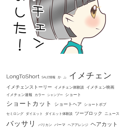
イメチェン
LongToShort
か
SALE情報
ふ
イメチェンストーリー
イメチェン映画
イメチェン体験談
ショート
イメチェン速報
カラー
シャンプー
ショートカット
ショートヘア
ショートボブ
ツーブロック
ニュース
セミロング
ダイエット
ダイエット体験談
バッサリ
ヘアカット
パーマ
バリカン
ヘアアレンジ