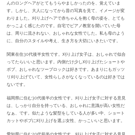
んのロングヘアがとてもうらやましかったのを、覚えていま
す。しかし、大人になってから昔の写真を見て、イメージが変
わりました。刈り上げヘアで赤ちゃんを抱く母の姿を、とても
かっこよく感じたのです。自宅でピアノ教室を開いていた母
は、周りに流されない、おしゃれな女性でした。私も母のよう
に、自分のスタイルや考え、生き方を大切にいきたいです。
関東在住30代後半女性です。刈り上げ女子は、おしゃれで似合
ってたらいいと思います。内側だけ少し刈り上げたショートや
ボブ、おしゃれなツーブロックは好きです。あまりにもガッツ
リ刈り上げていて、女性らしさがなくなっているのは好きでは
ないです。
福岡県に住む30代後半の女性です。刈り上げ女子に対する意見
は、しっかり自分を持っている、おしゃれに意識が高い女性だ
なぁ、です。似たような髪型をしている人が多い中、ショート
カットやボブに刈り上げを選ぶ女性、かっこいいと思います。
愛知県に住む20代前半の女性です。刈り上げ女子に対する意見