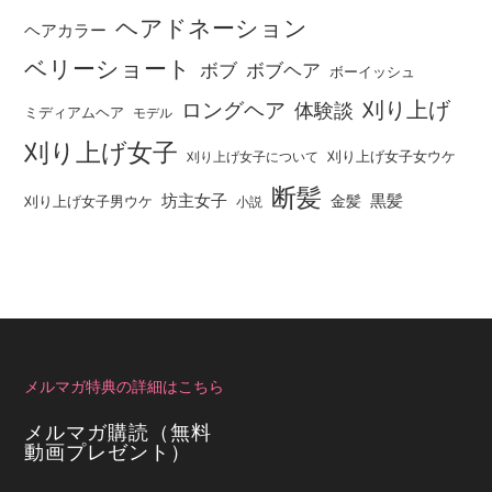
ヘアドネーション
ヘアカラー
ベリーショート
ボブ
ボブヘア
ボーイッシュ
刈り上げ
ロングヘア
体験談
ミディアムヘア
モデル
刈り上げ女子
刈り上げ女子女ウケ
刈り上げ女子について
断髪
坊主女子
黒髪
金髪
刈り上げ女子男ウケ
小説
メルマガ特典の詳細はこちら
メルマガ購読（無料
動画プレゼント）