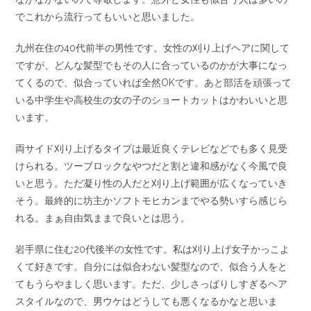
でこれから流行ってもいいと思いました。
九州在住の40代前半の男性です。女性の刈り上げヘアに関して
ですが、どんな髪型でもその人に合っているのかが大事になっ
てくるので、似合っていれば全然OKです。あと部活を頑張って
いる中学生や高校生の女の子のショートカットはかわいいと思
います。
両サイド刈り上げるタイプは最近良くテレビなどでも多く見受
けられる。ツーブロックなやつだと割と違和感がなく今風で良
いと思う。ただ凝り性の人だと刈り上げ範囲が広くなっていき
そう。最終的に坊主かソフトモヒカンまでやる勢いすら感じら
れる。まぁ自由気ままで良いとは思う。
岩手県に住む20代後半の女性です。私は刈り上げ女子かっこよ
くて好きです。自分には似合わない髪型なので、似合う人をと
てもうらやましく思います。ただ、少しさっぱりしすぎるヘア
スタイルなので、男ウケはどうしても悪くなるかなと思いま