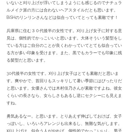
いないと刈り上げが浮いてしまうようにも感じるのでナチュラ
ルメイク派の方には合わないヘアスタイルだとも思います。
BiSHのリンリンさんなどは似合っていてとっても素敵です！
兵庫県に住む３０代後半の女性です。刈り上げ女子に対する意
見は、個性的でかっこいいと思います。大体そういう髪型をし
ている方はご自分のことが良くわかっていてとても似合ってい
る方が多い印象を受けます。また、黒でもカラーでも印象に残
る髪型だと思います。
30代後半の女性です。刈り上げ女子はとても素敵だと思いま
す。爽やかで、首回りもスッキリして暑い季節にはぴったりだ
と思います。女優さんでは木村佳乃さんが素敵ですよね。彼女
くらいの長さなら、女らしさもあるし逆にセクシーにも見えま
すね。
勇気あるなー。と思います。とりあえず伸ばしておけば、女子
っぽいし、いろいろアレンジも出来るし、無難な気がします。
刈り上げは、似合う人がやれば、個性的でかっこいいし、男子