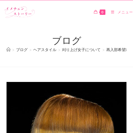
0
メニュー
ブログ
>
ブログ
>
ヘアスタイル
>
刈り上げ女子について
>
再入部希望刈り