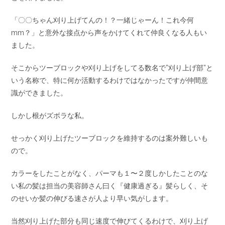
「〇〇ちゃん刈り上げてんの！？一緒じゃーん！これ今何
mm？」と意外な接点から声をかけてくれて仲良くなる人もい
ました。
そこからツーブロックや刈り上げをしてる数名で”刈り上げ部”と
いう名称で、特に何か活動するわけではなかったですが仲間意
識ができました。
しかし根がズボラな私。
せっかく刈り上げたツーブロックを維持するのは案外難しいも
ので。
カラーをしたことがなく、パーマも１〜２度しかしたことのな
い私の髪は担当の美容師さん曰く『健康過ぎる』髪らしく、そ
のせいか髪の伸びる速さが人より早い気がします。
当然刈り上げた部分も同じ速度で伸びてくるわけで、刈り上げ