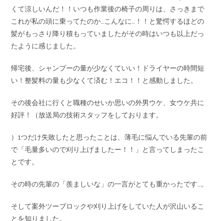
くて涼しいんだ！！いつも作業後の椅子の周りは、さっきまで
これが私の頭に乗ってたのか…こんなに…！！と驚愕するほどの
髪がもっさり降り積もっていましたがその時はいつも以上だっ
たように感じました。
帰宅後、シャンプーの量が少なくていい！ドライヤーの時間短
い！整髪料の量も少なくて済む！エコ！！と感動しました。
その後会社に行くと職種のせいか思いの外男ウケ、女ウケ共に
好評！（放送局の技術スタッフをしております。
）1つだけ失敗したと思ったことは、薄毛に悩んでいる先輩の前
で「毛量多いので刈り上げましたー！！」と言ってしまったこ
とです。
その時の先輩の「羨ましいな」の一言がとても重かったです…。
そして案外ツーブロックや刈り上げをしていた人が沢山いるこ
とを知りました。