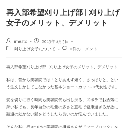
再入部希望刈り上げ部 | 刈り上げ
女子のメリット、デメリット
imesto
2019年6月3日
刈り上げ女子について
0件のコメント
再入部希望刈り上げ部 | 刈り上げ女子のメリット、デメリット
私は、昔から美容院では「とりあえず短く、さっぱりと」とい
う注文しかしてこなかった基本ショートカット20代女性です。
髪を切りに行く時間も美容院代も出し渋る、ズボラでお洒落に
疎い私でも、長年自分の毛量の多さと直毛で健康過ぎるが故に
融通の効かない髪をどうしたら良いのか悩んでいました。
そんな私に行きつけの美容院の担当さんが『ツーブロック』を