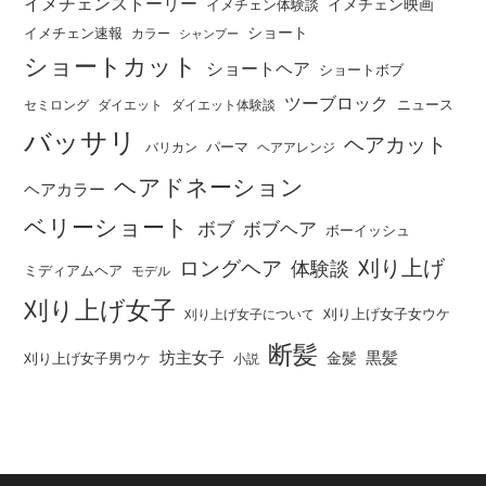
イメチェンストーリー
イメチェン映画
イメチェン体験談
ショート
イメチェン速報
カラー
シャンプー
ショートカット
ショートヘア
ショートボブ
ツーブロック
ニュース
セミロング
ダイエット
ダイエット体験談
バッサリ
ヘアカット
パーマ
バリカン
ヘアアレンジ
ヘアドネーション
ヘアカラー
ベリーショート
ボブ
ボブヘア
ボーイッシュ
刈り上げ
ロングヘア
体験談
ミディアムヘア
モデル
刈り上げ女子
刈り上げ女子女ウケ
刈り上げ女子について
断髪
坊主女子
黒髪
金髪
刈り上げ女子男ウケ
小説