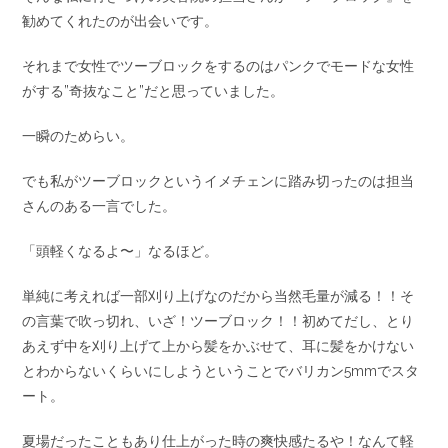
勧めてくれたのが出会いです。
それまで女性でツーブロックをするのはパンクでモードな女性
がする”奇抜なこと”だと思っていました。
一瞬のためらい。
でも私がツーブロックというイメチェンに踏み切ったのは担当
さんのある一言でした。
「頭軽くなるよ〜」なるほど。
単純に考えれば一部刈り上げなのだから当然毛量が減る！！そ
の言葉で吹っ切れ、いざ！ツーブロック！！初めてだし、とり
あえず中を刈り上げて上から髪をかぶせて、耳に髪をかけない
とわからないくらいにしようということでバリカン5mmでスタ
ート。
夏場だったこともあり仕上がった時の爽快感たるや！なんて軽