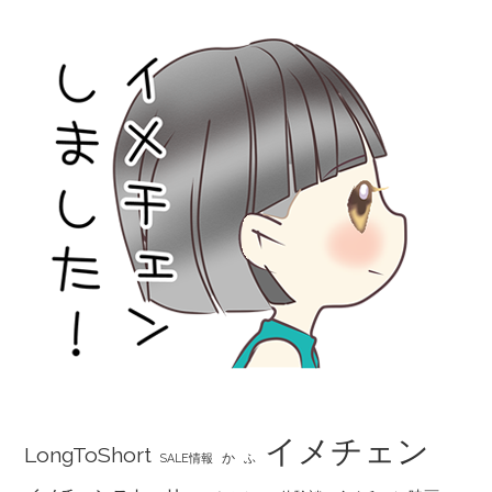
イメチェン
LongToShort
か
SALE情報
ふ