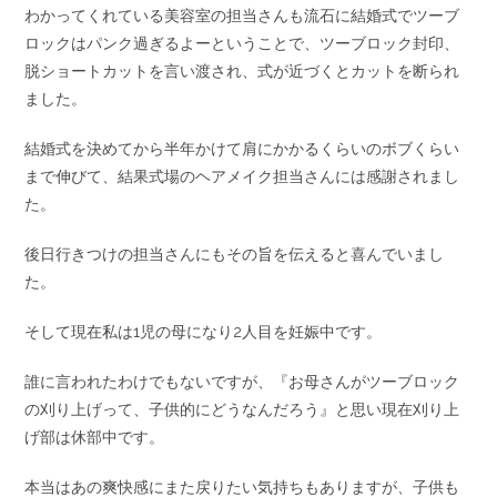
わかってくれている美容室の担当さんも流石に結婚式でツーブ
ロックはパンク過ぎるよーということで、ツーブロック封印、
脱ショートカットを言い渡され、式が近づくとカットを断られ
ました。
結婚式を決めてから半年かけて肩にかかるくらいのボブくらい
まで伸びて、結果式場のヘアメイク担当さんには感謝されまし
た。
後日行きつけの担当さんにもその旨を伝えると喜んでいまし
た。
そして現在私は1児の母になり2人目を妊娠中です。
誰に言われたわけでもないですが、『お母さんがツーブロック
の刈り上げって、子供的にどうなんだろう』と思い現在刈り上
げ部は休部中です。
本当はあの爽快感にまた戻りたい気持ちもありますが、子供も