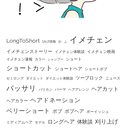
イメチェン
LongToShort
か
SALE情報
ふ
イメチェンストーリー
イメチェン映画
イメチェン体験談
ショート
イメチェン速報
カラー
シャンプー
ショートカット
ショートヘア
ショートボブ
ツーブロック
ニュース
セミロング
ダイエット
ダイエット体験談
バッサリ
ヘアカット
パーマ
バリカン
ヘアアレンジ
ヘアドネーション
ヘアカラー
ベリーショート
ボブ
ボブヘア
ボーイッシュ
刈り上げ
ロングヘア
体験談
ミディアムヘア
モデル