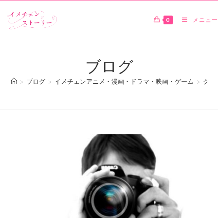
0
メニュー
ブログ
>
ブログ
>
イメチェンアニメ・漫画・ドラマ・映画・ゲーム
>
クッ