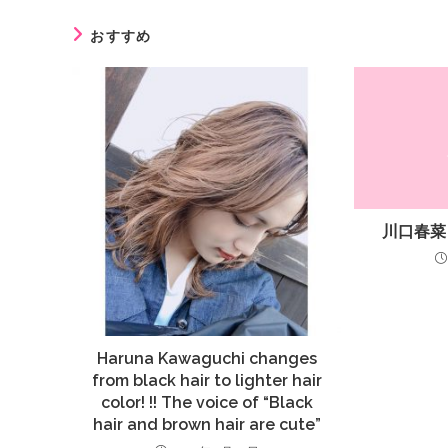
おすすめ
川口春菜
Haruna Kawaguchi changes
from black hair to lighter hair
color! !! The voice of “Black
hair and brown hair are cute”