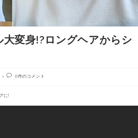
大変身!?ロングヘアからシ
0件のコメント
アに!