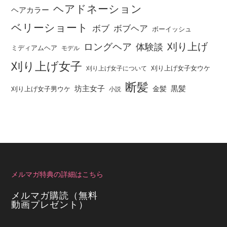
ヘアドネーション
ヘアカラー
ベリーショート
ボブ
ボブヘア
ボーイッシュ
刈り上げ
ロングヘア
体験談
ミディアムヘア
モデル
刈り上げ女子
刈り上げ女子女ウケ
刈り上げ女子について
断髪
坊主女子
黒髪
金髪
刈り上げ女子男ウケ
小説
メルマガ特典の詳細はこちら
メルマガ購読（無料
動画プレゼント）