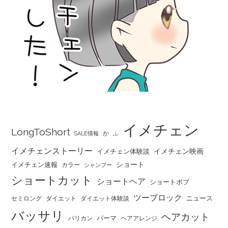
イメチェン
LongToShort
か
SALE情報
ふ
イメチェンストーリー
イメチェン映画
イメチェン体験談
ショート
イメチェン速報
カラー
シャンプー
ショートカット
ショートヘア
ショートボブ
ツーブロック
ニュース
セミロング
ダイエット
ダイエット体験談
バッサリ
ヘアカット
パーマ
バリカン
ヘアアレンジ