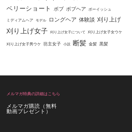
ベリーショート
ボブ
ボブヘア
ボーイッシュ
刈り上げ
ロングヘア
体験談
ミディアムヘア
モデル
刈り上げ女子
刈り上げ女子女ウケ
刈り上げ女子について
断髪
坊主女子
黒髪
金髪
刈り上げ女子男ウケ
小説
メルマガ特典の詳細はこちら
メルマガ購読（無料
動画プレゼント）