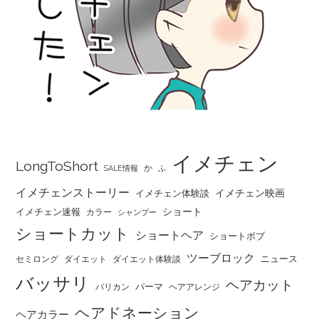
イメチェン
LongToShort
か
SALE情報
ふ
イメチェンストーリー
イメチェン映画
イメチェン体験談
ショート
イメチェン速報
カラー
シャンプー
ショートカット
ショートヘア
ショートボブ
ツーブロック
ニュース
セミロング
ダイエット
ダイエット体験談
バッサリ
ヘアカット
パーマ
バリカン
ヘアアレンジ
ヘアドネーション
ヘアカラー