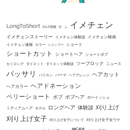
イメチェン
LongToShort
か
SALE情報
ふ
イメチェンストーリー
イメチェン映画
イメチェン体験談
ショート
イメチェン速報
カラー
シャンプー
ショートカット
ショートヘア
ショートボブ
ツーブロック
ニュース
セミロング
ダイエット
ダイエット体験談
バッサリ
ヘアカット
パーマ
バリカン
ヘアアレンジ
ヘアドネーション
ヘアカラー
ベリーショート
ボブ
ボブヘア
ボーイッシュ
刈り上げ
ロングヘア
体験談
ミディアムヘア
モデル
刈り上げ女子
刈り上げ女子女ウケ
刈り上げ女子について