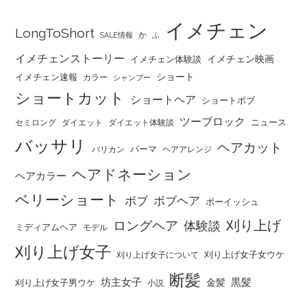
イメチェン
LongToShort
か
SALE情報
ふ
イメチェンストーリー
イメチェン映画
イメチェン体験談
ショート
イメチェン速報
カラー
シャンプー
ショートカット
ショートヘア
ショートボブ
ツーブロック
ニュース
セミロング
ダイエット
ダイエット体験談
バッサリ
ヘアカット
パーマ
バリカン
ヘアアレンジ
ヘアドネーション
ヘアカラー
ベリーショート
ボブ
ボブヘア
ボーイッシュ
刈り上げ
ロングヘア
体験談
ミディアムヘア
モデル
刈り上げ女子
刈り上げ女子女ウケ
刈り上げ女子について
断髪
坊主女子
黒髪
金髪
刈り上げ女子男ウケ
小説