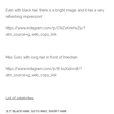
Even with black hair, there is a bright image, and it has a very
refreshing impression!
https://www.instagram.com/p/CNZvKnkHxZ9/?
utm_source=ig_web_copy_link
Mao Goto with long hair in front of Imechen
https://www.instagram.com/p/B-buX4lncdf/?
utm_source=ig_web_copy_link
List of celebrities
タグ
:
BLACK HAIR
,
GOTO MAO
,
SHORT HAIR