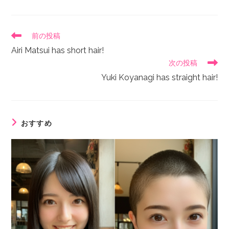
前の投稿
Airi Matsui has short hair!
次の投稿
Yuki Koyanagi has straight hair!
おすすめ