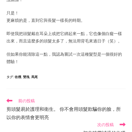
只是！
更麻煩的是，直到它與長髮一樣長的時期。
即使我把頭髮戴在耳朵上或把它綁起來一點，它也像個白癡一樣
出來，而且這麼多的頭髮太多了，無法用背毛來過日子（笑）。
但如果你能清除這一點，我認為嘗試一次這種髮型是一個很好的
體驗！
タグ
:
收穫
,
雙塊
,
馬尾
前の投稿
剪頭髮易於護理和衛生。 你不會用頭髮欺騙你的臉，所
以你的表情會更明亮
次の投稿