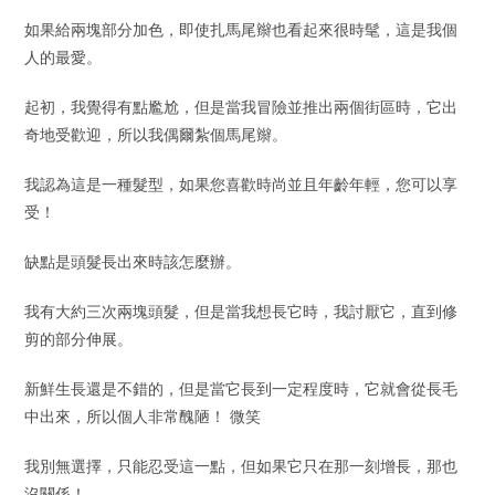
如果給兩塊部分加色，即使扎馬尾辮也看起來很時髦，這是我個
人的最愛。
起初，我覺得有點尷尬，但是當我冒險並推出兩個街區時，它出
奇地受歡迎，所以我偶爾紮個馬尾辮。
我認為這是一種髮型，如果您喜歡時尚並且年齡年輕，您可以享
受！
缺點是頭髮長出來時該怎麼辦。
我有大約三次兩塊頭髮，但是當我想長它時，我討厭它，直到修
剪的部分伸展。
新鮮生長還是不錯的，但是當它長到一定程度時，它就會從長毛
中出來，所以個人非常醜陋！ 微笑
我別無選擇，只能忍受這一點，但如果它只在那一刻增長，那也
沒關係！