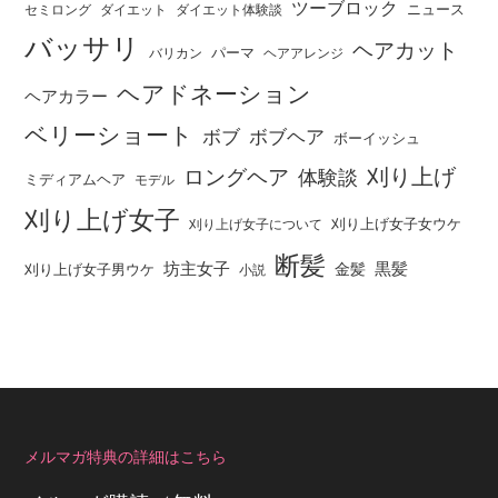
ツーブロック
ニュース
セミロング
ダイエット
ダイエット体験談
バッサリ
ヘアカット
パーマ
バリカン
ヘアアレンジ
ヘアドネーション
ヘアカラー
ベリーショート
ボブ
ボブヘア
ボーイッシュ
刈り上げ
ロングヘア
体験談
ミディアムヘア
モデル
刈り上げ女子
刈り上げ女子女ウケ
刈り上げ女子について
断髪
坊主女子
黒髪
金髪
刈り上げ女子男ウケ
小説
メルマガ特典の詳細はこちら