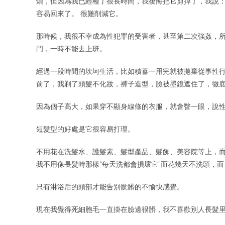
煩，但因為我已經種了很長時間，我後悔把它剪掉了，我說：
容易回來了。 很難削減它。
那時候，我很不幸成為性犯罪的受害者，甚至第二次強姦，所
門，一時不能去上班。
經過一段時間的坎坷生活，比如積蓄一用完就被拋棄從事性
前了，我剃了頭髮不化妝，褲子造型，臉被墨鏡遮住了，徹
因為個子高大，如果穿不顯身線條的衣服，就會瞥一眼，說
短髮型的好處是它很容易打理。
不用花在洗髮水、護髮素、髮型產品、髮飾、美容院等上，
我不用像長髮時那樣“每天洗都會損壞它”而花幾天不洗頭，
只有淋浴后的頭部才能告別骯髒的不愉快感覺。
現在我覺得死細胞毛一直掛在臉邊很髒，我不喜歡別人長髮