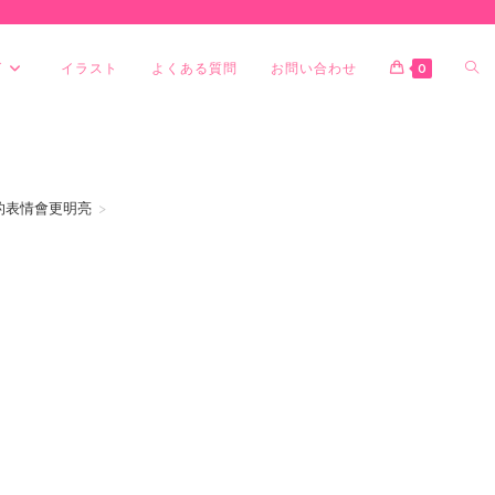
グ
イラスト
よくある質問
お問い合わせ
0
的表情會更明亮
>