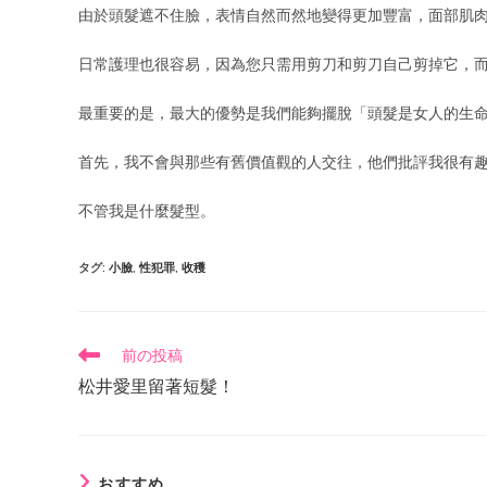
由於頭髮遮不住臉，表情自然而然地變得更加豐富，面部肌
日常護理也很容易，因為您只需用剪刀和剪刀自己剪掉它，
最重要的是，最大的優勢是我們能夠擺脫「頭髮是女人的生
首先，我不會與那些有舊價值觀的人交往，他們批評我很有
不管我是什麼髮型。
タグ
:
小臉
,
性犯罪
,
收穫
前の投稿
松井愛里留著短髮！
おすすめ