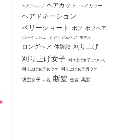
ヘアカット
ヘアカラー
ヘアアレンジ
ヘアドネーション
ベリーショート
ボブ
ボブヘア
ボーイッシュ
ミディアムヘア
モデル
刈り上げ
ロングヘア
体験談
刈り上げ女子
刈り上げ女子について
刈り上げ女子女ウケ
刈り上げ女子男ウケ
断髪
坊主女子
黒髪
金髪
小説
。