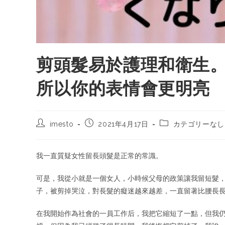
剪頭髮易於護理和衛生。
所以你的表情會更明亮
imesto
2021年4月17日
カテゴリーなし
我一直質疑女性留長頭髮是正常的常識。
可是，我從小就是一個女人，小時候父母的政策讓我留短髮
子，被剪掉哭泣，對長髮的癡迷越來越差，一直留著比腰長長
在我開始作為社會的一員工作后，我把它縮短了一點，但我