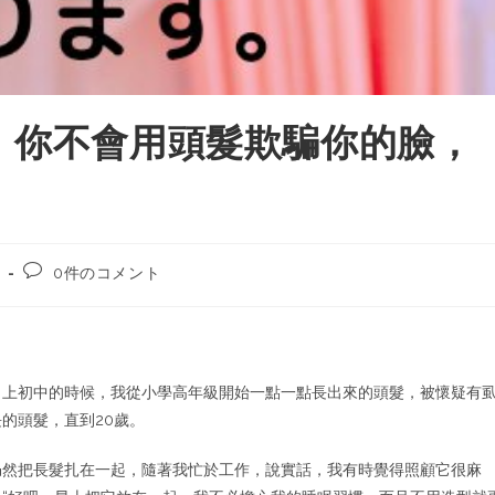
 你不會用頭髮欺騙你的臉，
0件のコメント
，上初中的時候，我從小學高年級開始一點一點長出來的頭髮，被懷疑有
的頭髮，直到20歲。
仍然把長髮扎在一起，隨著我忙於工作，說實話，我有時覺得照顧它很麻