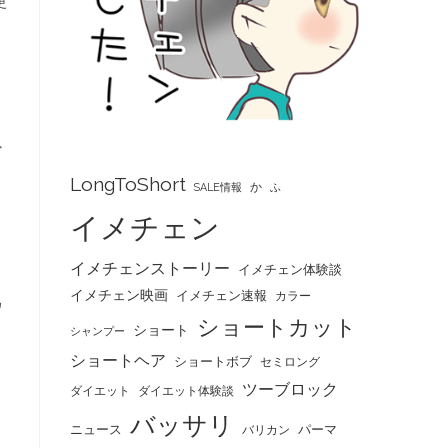
更
以
LongToShort
か
SALE情報
ふ
イメチェン
イメチェンストーリー
イメチェン体験談
イメチェン映画
イメチェン速報
カラー
為
ショートカット
ショート
シャンプー
ショートヘア
ショートボブ
セミロング
ツーブロック
ダイエット
ダイエット体験談
バッサリ
ニュース
パーマ
バリカン