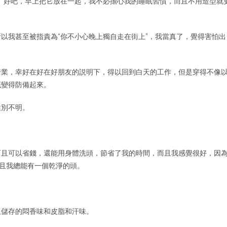
“好吧，早上把它放在一起，我不必擔心我的睡眠習慣，而且不用造型就
以我甚至被指責為“你不小心晚上獨自走在街上”，我當真了，覺得害怕出
行業，幸好在好在好朋友的説明下，得以回到白天的工作，但是穿得不像
底變得防備起來。
性別不明。
而且可以省錢，還能用身體洗頭，節省了我的時間，而且我感覺很好，因
而且我總能有一個乾淨的頭。
里儲存的悶香味和皮脂和汗味。