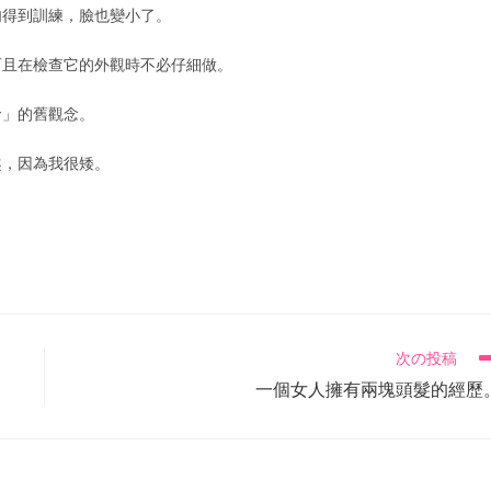
肉得到訓練，臉也變小了。
而且在檢查它的外觀時不必仔細做。
命」的舊觀念。
趣，因為我很矮。
次の投稿
一個女人擁有兩塊頭髮的經歷