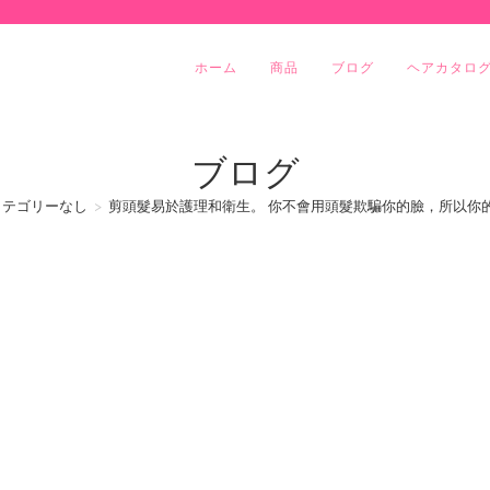
ホーム
商品
ブログ
ヘアカタロ
ブログ
カテゴリーなし
>
剪頭髮易於護理和衛生。 你不會用頭髮欺騙你的臉，所以你