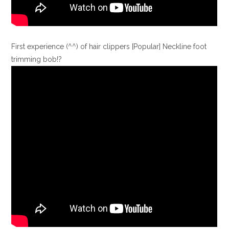
First experience (^^) of hair clippers [Popular] Neckline foot
trimming bob!?