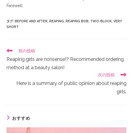
Farewell.
タグ
:
BEFORE AND AFTER
,
REAPING
,
REAPING BOB
,
TWO-BLOCK
,
VERY
SHORT
前の投稿
Reaping girls are nonsense!? Recommended ordering
method at a beauty salon!
次の投稿
Here is a summary of public opinion about reaping
girls.
おすすめ