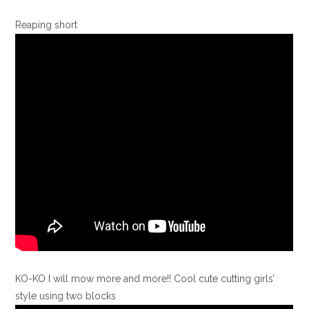
Reaping short
KO-KO I will mow more and more!! Cool cute cutting girls’
style using two blocks