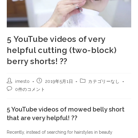
5 YouTube videos of very
helpful cutting (two-block)
berry shorts! ??
imesto
2019年5月1日
カテゴリーなし
0件のコメント
5 YouTube videos of mowed belly short
that are very helpful! ??
Recently, instead of searching for hairstyles in beauty