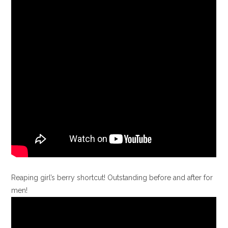
Reaping girl’s berry shortcut! Outstanding before and after for
men!