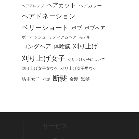
ヘアカット
ヘアカラー
ヘアアレンジ
ヘアドネーション
ベリーショート
ボブ
ボブヘア
ボーイッシュ
ミディアムヘア
モデル
刈り上げ
ロングヘア
体験談
刈り上げ女子
刈り上げ女子について
刈り上げ女子女ウケ
刈り上げ女子男ウケ
断髪
坊主女子
黒髪
金髪
小説
サービス