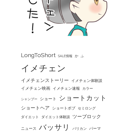
LongToShort
か
SALE情報
ふ
イメチェン
イメチェンストーリー
イメチェン体験談
イメチェン映画
イメチェン速報
カラー
ショートカット
ショート
シャンプー
ショートヘア
ショートボブ
セミロング
ツーブロック
ダイエット
ダイエット体験談
バッサリ
ニュース
パーマ
バリカン