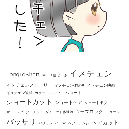
イメチェン
LongToShort
か
SALE情報
ふ
イメチェンストーリー
イメチェン映画
イメチェン体験談
ショート
イメチェン速報
カラー
シャンプー
ショートカット
ショートヘア
ショートボブ
ツーブロック
ニュース
セミロング
ダイエット
ダイエット体験談
バッサリ
ヘアカット
パーマ
バリカン
ヘアアレンジ