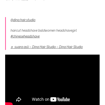
@dina.hair.studio
haircut headshave baldwomen headshavegirl
#chineseheadshave
♬ suara asli – Dina Hair Studio – Dina Hair Studio