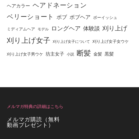
ヘアドネーション
ヘアカラー
ベリーショート
ボブ
ボブヘア
ボーイッシュ
刈り上げ
ロングヘア
体験談
ミディアムヘア
モデル
刈り上げ女子
刈り上げ女子女ウケ
刈り上げ女子について
断髪
坊主女子
黒髪
金髪
刈り上げ女子男ウケ
小説
メルマガ特典の詳細はこちら
メルマガ購読（無料
動画プレゼント）