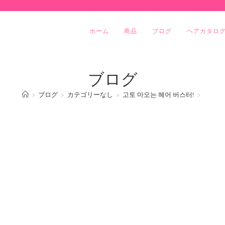
ホーム
商品
ブログ
ヘアカタロ
ブログ
>
ブログ
>
カテゴリーなし
>
고토 마오는 헤어 버스터!
>