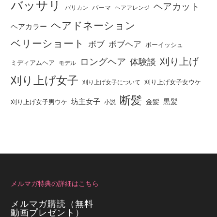
バッサリ
ヘアカット
パーマ
バリカン
ヘアアレンジ
ヘアドネーション
ヘアカラー
ベリーショート
ボブ
ボブヘア
ボーイッシュ
刈り上げ
ロングヘア
体験談
ミディアムヘア
モデル
刈り上げ女子
刈り上げ女子女ウケ
刈り上げ女子について
断髪
坊主女子
黒髪
金髪
刈り上げ女子男ウケ
小説
メルマガ特典の詳細はこちら
メルマガ購読（無料
動画プレゼント）