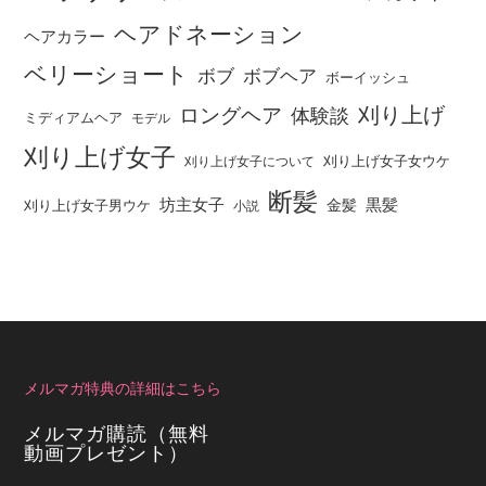
ヘアドネーション
ヘアカラー
ベリーショート
ボブ
ボブヘア
ボーイッシュ
刈り上げ
ロングヘア
体験談
ミディアムヘア
モデル
刈り上げ女子
刈り上げ女子女ウケ
刈り上げ女子について
断髪
坊主女子
黒髪
金髪
刈り上げ女子男ウケ
小説
メルマガ特典の詳細はこちら
メルマガ購読（無料
動画プレゼント）