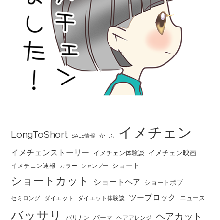
イメチェン
LongToShort
か
SALE情報
ふ
イメチェンストーリー
イメチェン映画
イメチェン体験談
ショート
イメチェン速報
カラー
シャンプー
ショートカット
ショートヘア
ショートボブ
ツーブロック
ニュース
セミロング
ダイエット
ダイエット体験談
バッサリ
ヘアカット
パーマ
バリカン
ヘアアレンジ