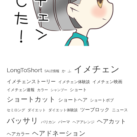
イメチェン
LongToShort
か
SALE情報
ふ
イメチェンストーリー
イメチェン映画
イメチェン体験談
ショート
イメチェン速報
カラー
シャンプー
ショートカット
ショートヘア
ショートボブ
ツーブロック
ニュース
セミロング
ダイエット
ダイエット体験談
バッサリ
ヘアカット
パーマ
バリカン
ヘアアレンジ
ヘアドネーション
ヘアカラー