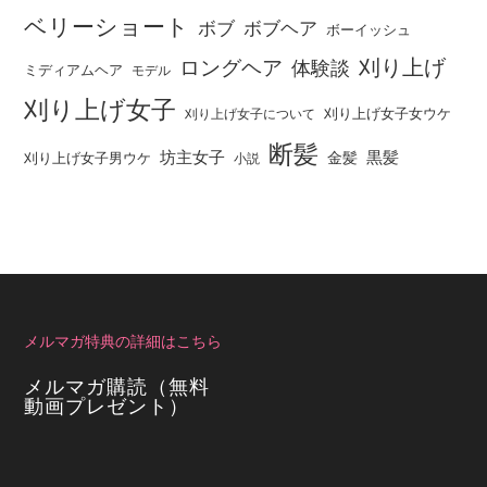
ベリーショート
ボブ
ボブヘア
ボーイッシュ
刈り上げ
ロングヘア
体験談
ミディアムヘア
モデル
刈り上げ女子
刈り上げ女子女ウケ
刈り上げ女子について
断髪
坊主女子
黒髪
金髪
刈り上げ女子男ウケ
小説
メルマガ特典の詳細はこちら
メルマガ購読（無料
動画プレゼント）