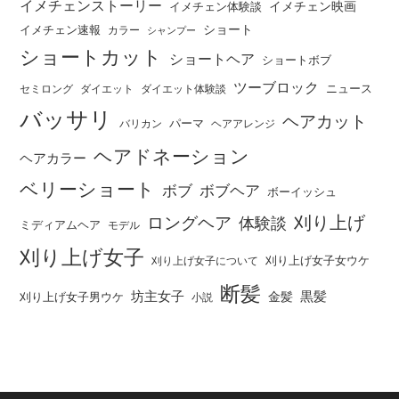
イメチェンストーリー
イメチェン映画
イメチェン体験談
ショート
イメチェン速報
カラー
シャンプー
ショートカット
ショートヘア
ショートボブ
ツーブロック
ニュース
セミロング
ダイエット
ダイエット体験談
バッサリ
ヘアカット
パーマ
バリカン
ヘアアレンジ
ヘアドネーション
ヘアカラー
ベリーショート
ボブ
ボブヘア
ボーイッシュ
刈り上げ
ロングヘア
体験談
ミディアムヘア
モデル
刈り上げ女子
刈り上げ女子女ウケ
刈り上げ女子について
断髪
坊主女子
黒髪
金髪
刈り上げ女子男ウケ
小説