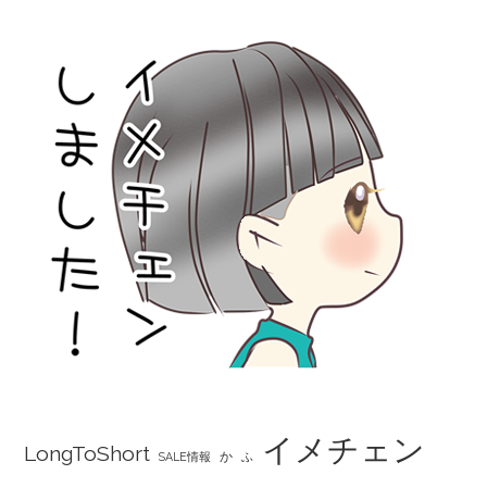
イメチェン
LongToShort
か
SALE情報
ふ