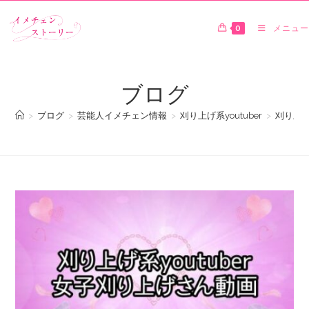
0
メニュー
ブログ
>
ブログ
>
芸能人イメチェン情報
>
刈り上げ系youtuber
>
刈り上げ