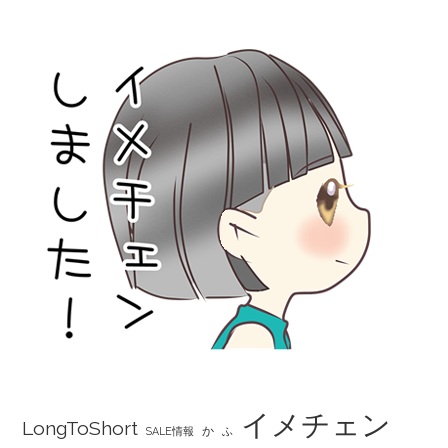
イメチェン
LongToShort
か
SALE情報
ふ