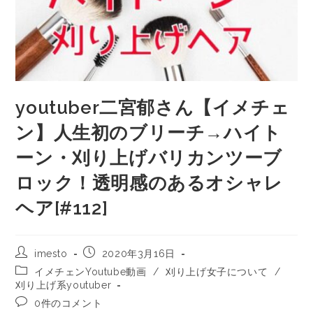
youtuber二宮郁さん【イメチェ
ン】人生初のブリーチ→ハイト
ーン・刈り上げバリカンツーブ
ロック！透明感のあるオシャレ
ヘア[#112]
imesto
2020年3月16日
イメチェンYoutube動画
/
刈り上げ女子について
/
刈り上げ系youtuber
0件のコメント