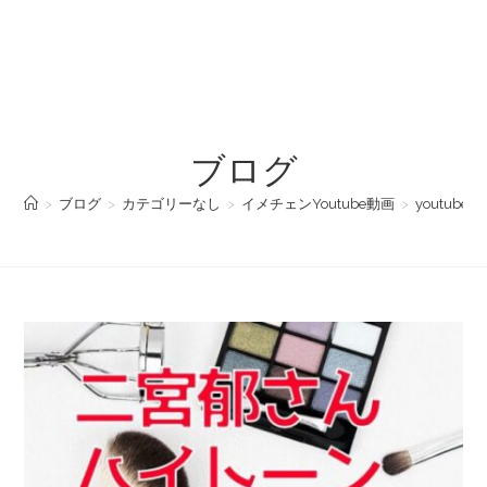
ブログ
>
ブログ
>
カテゴリーなし
>
イメチェンYoutube動画
>
youtu