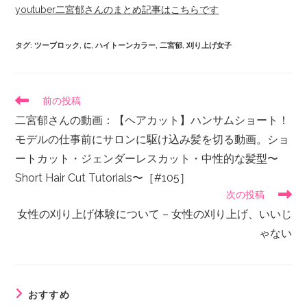
youtuber二宮郁さんのまとめ記事はこちらです
タグ
:
ツーブロック
,
に
,
ハイトーンカラー
,
二宮郁
,
刈り上げ女子
前の投稿
二宮郁さんの動画：【ヘアカット】ハンサムショート！
モデルの仕事前にサロンに駆け込み髪を切る動画。ショ
ートカット・ジェンダーレスカット・中性的な髪型〜
Short Hair Cut Tutorials〜［#105］
次の投稿
女性の刈り上げ体験について – 女性の刈り上げ、いいじ
ゃない
おすすめ