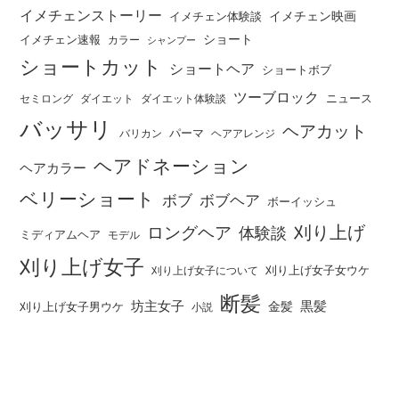
イメチェンストーリー
イメチェン映画
イメチェン体験談
ショート
イメチェン速報
カラー
シャンプー
ショートカット
ショートヘア
ショートボブ
ツーブロック
ニュース
セミロング
ダイエット
ダイエット体験談
バッサリ
ヘアカット
パーマ
バリカン
ヘアアレンジ
ヘアドネーション
ヘアカラー
ベリーショート
ボブ
ボブヘア
ボーイッシュ
刈り上げ
ロングヘア
体験談
ミディアムヘア
モデル
刈り上げ女子
刈り上げ女子女ウケ
刈り上げ女子について
断髪
坊主女子
黒髪
金髪
刈り上げ女子男ウケ
小説