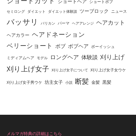
ショートカット
ショートヘア
ショートボブ
ツーブロック
ニュース
セミロング
ダイエット
ダイエット体験談
バッサリ
ヘアカット
パーマ
バリカン
ヘアアレンジ
ヘアドネーション
ヘアカラー
ベリーショート
ボブ
ボブヘア
ボーイッシュ
刈り上げ
ロングヘア
体験談
ミディアムヘア
モデル
刈り上げ女子
刈り上げ女子女ウケ
刈り上げ女子について
断髪
坊主女子
黒髪
金髪
刈り上げ女子男ウケ
小説
メルマガ特典の詳細はこちら