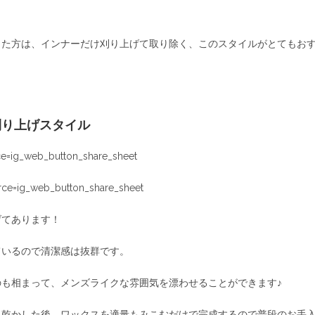
った方は、インナーだけ刈り上げて取り除く、このスタイルがとてもお
刈り上げスタイル
e=ig_web_button_share_sheet
ce=ig_web_button_share_sheet
げてあります！
ているので清潔感は抜群です。
も相まって、メンズライクな雰囲気を漂わせることができます♪
に乾かした後、ワックスを適量もみこむだけで完成するので普段のお手