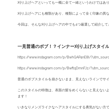
刈り上げヘアといっても一概に全て一緒というわけではあ
刈り上げヘアにも種類があり、種類によって全く印象の異
今回は、そんな刈り上げヘアの中でも4つ厳選して紹介して
一見普通のボブ！？インナー刈り上げスタイ
https://www.instagram.com/p/BwhQAP4nE8I/?utm_sourc
https://www.instagram.com/p/BwftqDmnFJz/?utm_sourc
普通のボブスタイルを崩さないまま、見えないラインでサイ
このスタイルの特徴は、表面の髪をめくらないと見えない
ます！
いきなりメンズライクなヘアスタイルにする勇気がない方