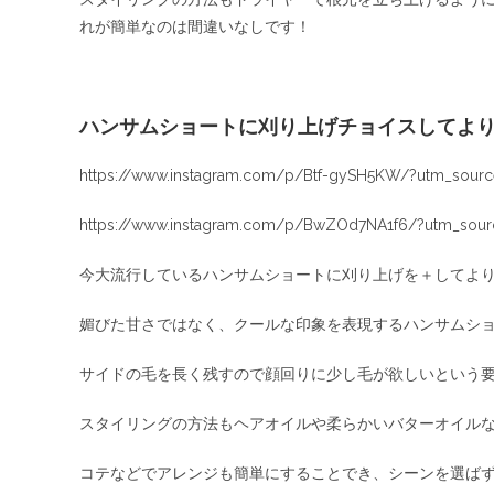
れが簡単なのは間違いなしです！
ハンサムショートに刈り上げチョイスしてより
https://www.instagram.com/p/Btf-gySH5KW/?utm_sourc
https://www.instagram.com/p/BwZOd7NA1f6/?utm_sourc
今大流行しているハンサムショートに刈り上げを＋してより
媚びた甘さではなく、クールな印象を表現するハンサムシ
サイドの毛を長く残すので顔回りに少し毛が欲しいという
スタイリングの方法もヘアオイルや柔らかいバターオイルな
コテなどでアレンジも簡単にすることでき、シーンを選ば