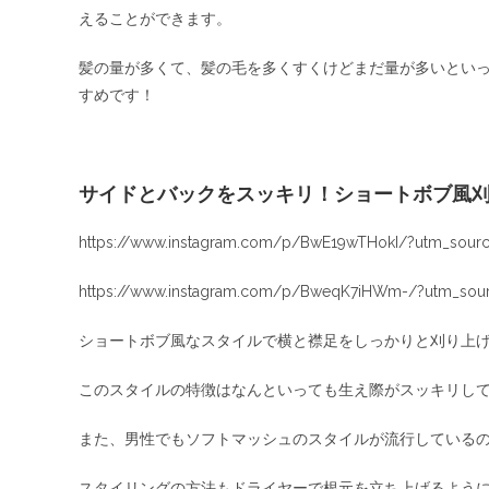
えることができます。
髪の量が多くて、髪の毛を多くすくけどまだ量が多いとい
すめです！
サイドとバックをスッキリ！ショートボブ風
https://www.instagram.com/p/BwE19wTHokI/?utm_sourc
https://www.instagram.com/p/BweqK7iHWm-/?utm_sour
ショートボブ風なスタイルで横と襟足をしっかりと刈り上
このスタイルの特徴はなんといっても生え際がスッキリし
また、男性でもソフトマッシュのスタイルが流行しているの
スタイリングの方法もドライヤーで根元を立ち上げるよう