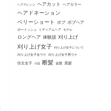
ヘアカット
ヘアカラー
ヘアアレンジ
ヘアドネーション
ベリーショート
ボブ
ボブヘア
ボーイッシュ
ミディアムヘア
モデル
刈り上げ
ロングヘア
体験談
刈り上げ女子
刈り上げ女子について
刈り上げ女子女ウケ
刈り上げ女子男ウケ
断髪
坊主女子
黒髪
金髪
小説
き
変