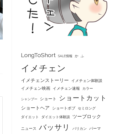
LongToShort
か
SALE情報
ふ
イメチェン
イメチェンストーリー
イメチェン体験談
イメチェン映画
イメチェン速報
カラー
ショートカット
ショート
シャンプー
ショートヘア
ショートボブ
セミロング
ツーブロック
ダイエット
ダイエット体験談
バッサリ
ニュース
パーマ
バリカン