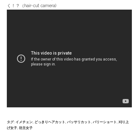
く！？（hair-cut camera)
タグ
:
イメチェン
,
どっきりヘアカット
,
バッサリカット
,
バリーショート
,
刈り上
げ女子
,
坊主女子