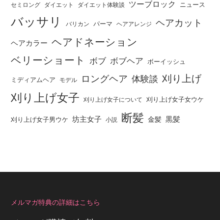
ツーブロック
ニュース
セミロング
ダイエット
ダイエット体験談
バッサリ
ヘアカット
パーマ
バリカン
ヘアアレンジ
ヘアドネーション
ヘアカラー
ベリーショート
ボブ
ボブヘア
ボーイッシュ
刈り上げ
ロングヘア
体験談
ミディアムヘア
モデル
刈り上げ女子
刈り上げ女子女ウケ
刈り上げ女子について
断髪
坊主女子
黒髪
金髪
刈り上げ女子男ウケ
小説
メルマガ特典の詳細はこちら