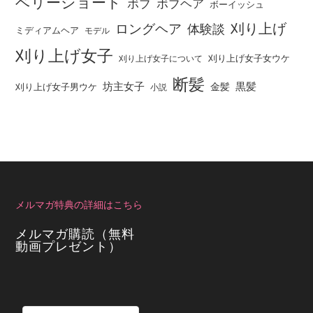
ベリーショート
ボブ
ボブヘア
ボーイッシュ
刈り上げ
ロングヘア
体験談
ミディアムヘア
モデル
刈り上げ女子
刈り上げ女子女ウケ
刈り上げ女子について
断髪
坊主女子
黒髪
金髪
刈り上げ女子男ウケ
小説
メルマガ特典の詳細はこちら
メルマガ購読（無料
動画プレゼント）