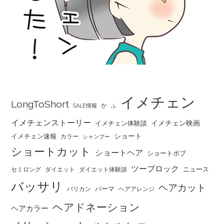
イメチェン
LongToShort
か
SALE情報
ふ
イメチェンストーリー
イメチェン映画
イメチェン体験談
ショート
イメチェン速報
カラー
シャンプー
ショートカット
ショートヘア
ショートボブ
ツーブロック
ニュース
セミロング
ダイエット
ダイエット体験談
バッサリ
ヘアカット
パーマ
バリカン
ヘアアレンジ
ヘアドネーション
ヘアカラー