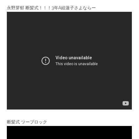
永野芽郁 断髪式！！！3年A組蓮子さよならー
断髪式 ツーブロック