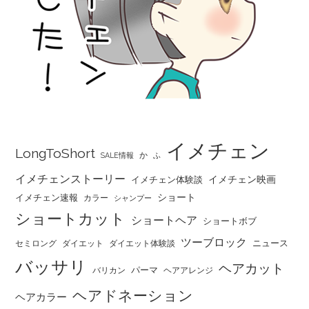
イメチェン
LongToShort
か
SALE情報
ふ
イメチェンストーリー
イメチェン映画
イメチェン体験談
ショート
イメチェン速報
カラー
シャンプー
ショートカット
ショートヘア
ショートボブ
ツーブロック
ニュース
セミロング
ダイエット
ダイエット体験談
バッサリ
ヘアカット
パーマ
バリカン
ヘアアレンジ
ヘアドネーション
ヘアカラー