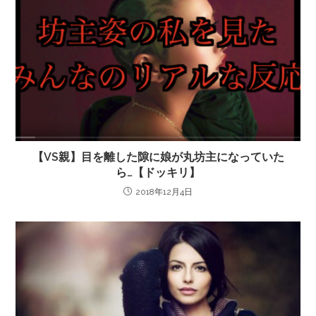
【VS親】目を離した隙に娘が丸坊主になっていた
ら…【ドッキリ】
2018年12月4日