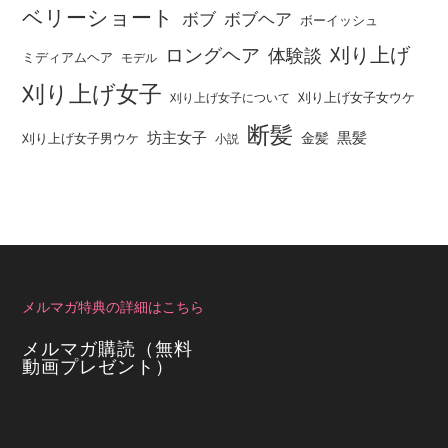
ベリーショート
ボブ
ボブヘア
ボーイッシュ
刈り上げ
ロングヘア
体験談
ミディアムヘア
モデル
刈り上げ女子
刈り上げ女子女ウケ
刈り上げ女子について
断髪
坊主女子
黒髪
金髪
刈り上げ女子男ウケ
小説
メルマガ特典の詳細はこちら
メルマガ購読（無料
動画プレゼント）