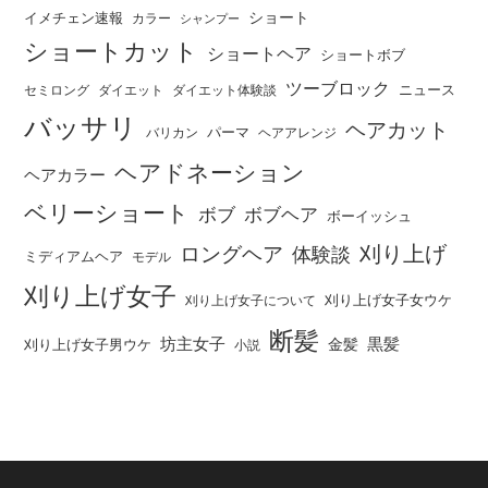
ショート
イメチェン速報
カラー
シャンプー
ショートカット
ショートヘア
ショートボブ
ツーブロック
ニュース
セミロング
ダイエット
ダイエット体験談
バッサリ
ヘアカット
パーマ
バリカン
ヘアアレンジ
ヘアドネーション
ヘアカラー
ベリーショート
ボブ
ボブヘア
ボーイッシュ
刈り上げ
ロングヘア
体験談
ミディアムヘア
モデル
刈り上げ女子
刈り上げ女子女ウケ
刈り上げ女子について
断髪
坊主女子
黒髪
金髪
刈り上げ女子男ウケ
小説