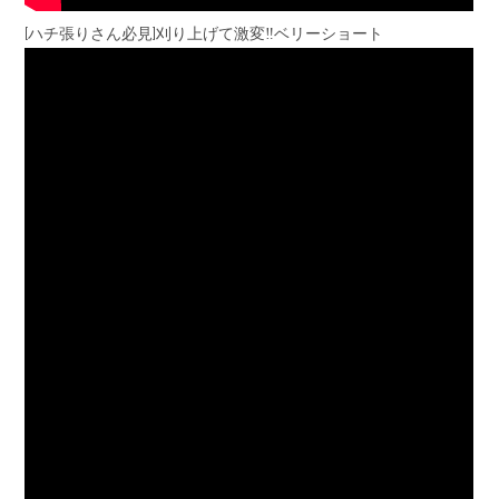
[ハチ張りさん必見]刈り上げて激変‼︎ベリーショート