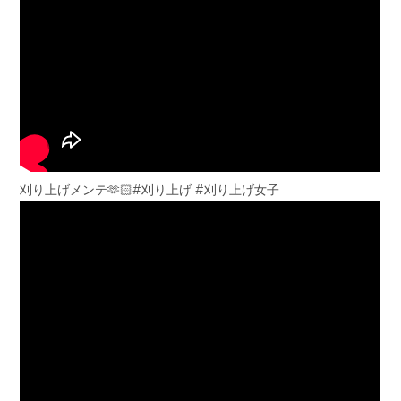
刈り上げメンテ🫶🏻#刈り上げ #刈り上げ女子