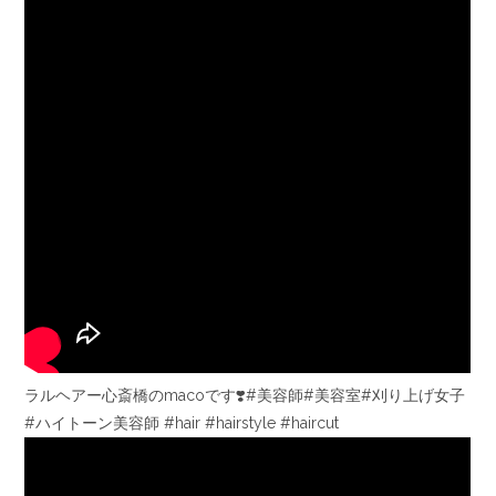
ラルヘアー心斎橋のmacoです❣️#美容師#美容室#刈り上げ女子
#ハイトーン美容師 #hair #hairstyle #haircut