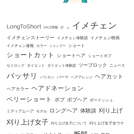
イメチェン
LongToShort
か
SALE情報
ふ
イメチェンストーリー
イメチェン映画
イメチェン体験談
ショート
イメチェン速報
カラー
シャンプー
ショートカット
ショートヘア
ショートボブ
ツーブロック
ニュース
セミロング
ダイエット
ダイエット体験談
バッサリ
ヘアカット
パーマ
バリカン
ヘアアレンジ
ヘアドネーション
ヘアカラー
ベリーショート
ボブ
ボブヘア
ボーイッシュ
刈り上げ
ロングヘア
体験談
ミディアムヘア
モデル
刈り上げ女子
刈り上げ女子女ウケ
刈り上げ女子について