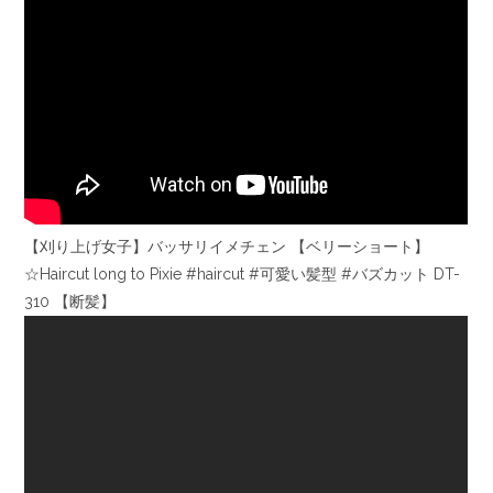
【刈り上げ女子】バッサリイメチェン 【ベリーショート】
☆Haircut long to Pixie #haircut #可愛い髪型 #バズカット DT-
310 【断髪】