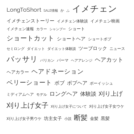
イメチェン
LongToShort
か
SALE情報
ふ
イメチェンストーリー
イメチェン映画
イメチェン体験談
ショート
イメチェン速報
カラー
シャンプー
ショートカット
ショートヘア
ショートボブ
ツーブロック
ニュース
セミロング
ダイエット
ダイエット体験談
バッサリ
ヘアカット
パーマ
バリカン
ヘアアレンジ
ヘアドネーション
ヘアカラー
ベリーショート
ボブ
ボブヘア
ボーイッシュ
刈り上げ
ロングヘア
体験談
ミディアムヘア
モデル
刈り上げ女子
刈り上げ女子女ウケ
刈り上げ女子について
断髪
坊主女子
黒髪
金髪
刈り上げ女子男ウケ
小説