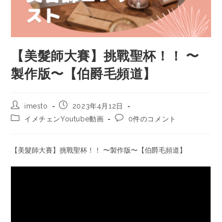
【美髮師大賽】挑戰聖杯！！ 〜
製作版〜【伯爵毛頻道】
imesto
2023年4月12日
イメチェンYoutube動画
0件のコメント
【美髮師大賽】挑戰聖杯！！ 〜製作版〜【伯爵毛頻道】