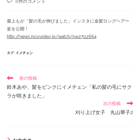
0件のコメント
最上もが「髪の毛が伸びました」インスタに金髪ロングヘアー
姿を公開！
http://news.nicovideo.jp/watch/nw2702664
タグ
:
イメチェン
前の投稿
鈴木あや、髪をピンクにイメチェン「私の髪の毛にサク
ラが咲きました」
次の投稿
刈り上げ女子 丸山華子2