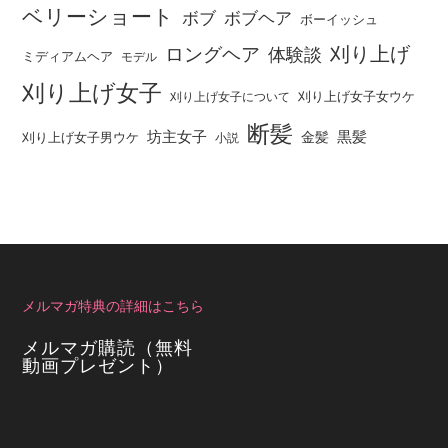
ベリーショート
ボブ
ボブヘア
ボーイッシュ
刈り上げ
ロングヘア
体験談
ミディアムヘア
モデル
刈り上げ女子
刈り上げ女子女ウケ
刈り上げ女子について
断髪
坊主女子
黒髪
金髪
刈り上げ女子男ウケ
小説
メルマガ特典の詳細はこちら
メルマガ購読（無料
動画プレゼント）