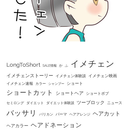
イメチェン
LongToShort
か
SALE情報
ふ
イメチェンストーリー
イメチェン映画
イメチェン体験談
ショート
イメチェン速報
カラー
シャンプー
ショートカット
ショートヘア
ショートボブ
ツーブロック
ニュース
セミロング
ダイエット
ダイエット体験談
バッサリ
ヘアカット
パーマ
バリカン
ヘアアレンジ
ヘアドネーション
ヘアカラー