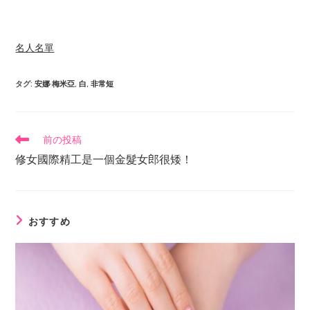
名人名單
タグ
:
安娜·梅米亞
,
白
,
非常短
前の投稿
修女國際精工是一個金髮女郎很矮！
おすすめ