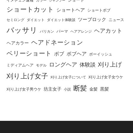
イメチェン速報
カラー
シャンプー
ショートカット
ショートヘア
ショートボブ
ツーブロック
ニュース
セミロング
ダイエット
ダイエット体験談
バッサリ
ヘアカット
パーマ
バリカン
ヘアアレンジ
ヘアドネーション
ヘアカラー
ベリーショート
ボブ
ボブヘア
ボーイッシュ
刈り上げ
ロングヘア
体験談
ミディアムヘア
モデル
刈り上げ女子
刈り上げ女子女ウケ
刈り上げ女子について
断髪
坊主女子
黒髪
金髪
刈り上げ女子男ウケ
小説