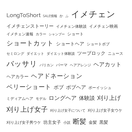
イメチェン
LongToShort
か
SALE情報
ふ
イメチェンストーリー
イメチェン映画
イメチェン体験談
ショート
イメチェン速報
カラー
シャンプー
ショートカット
ショートヘア
ショートボブ
ツーブロック
ニュース
セミロング
ダイエット
ダイエット体験談
バッサリ
ヘアカット
パーマ
バリカン
ヘアアレンジ
ヘアドネーション
ヘアカラー
ベリーショート
ボブ
ボブヘア
ボーイッシュ
刈り上げ
ロングヘア
体験談
ミディアムヘア
モデル
刈り上げ女子
刈り上げ女子女ウケ
刈り上げ女子について
断髪
坊主女子
黒髪
金髪
刈り上げ女子男ウケ
小説