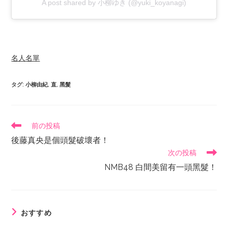
A post shared by 小柳ゆき (@yuki_koyanagi)
名人名單
タグ
:
小柳由紀
,
直
,
黑髮
前の投稿
後藤真央是個頭髮破壞者！
次の投稿
NMB48 白間美留有一頭黑髮！
おすすめ