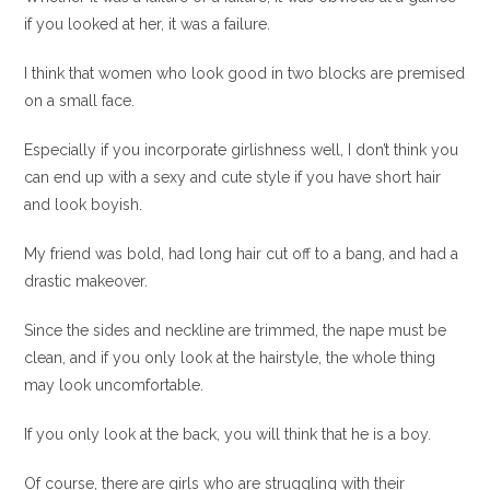
if you looked at her, it was a failure.
I think that women who look good in two blocks are premised
on a small face.
Especially if you incorporate girlishness well, I don’t think you
can end up with a sexy and cute style if you have short hair
and look boyish.
My friend was bold, had long hair cut off to a bang, and had a
drastic makeover.
Since the sides and neckline are trimmed, the nape must be
clean, and if you only look at the hairstyle, the whole thing
may look uncomfortable.
If you only look at the back, you will think that he is a boy.
Of course, there are girls who are struggling with their