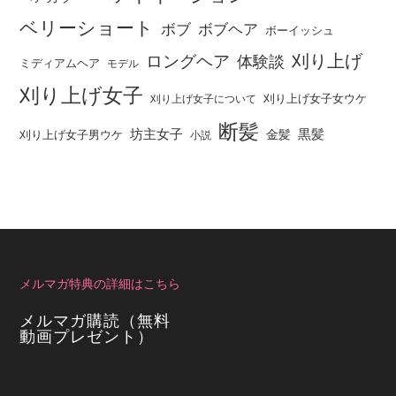
ベリーショート
ボブ
ボブヘア
ボーイッシュ
刈り上げ
ロングヘア
体験談
ミディアムヘア
モデル
刈り上げ女子
刈り上げ女子女ウケ
刈り上げ女子について
断髪
坊主女子
黒髪
金髪
刈り上げ女子男ウケ
小説
メルマガ特典の詳細はこちら
メルマガ購読（無料
動画プレゼント）