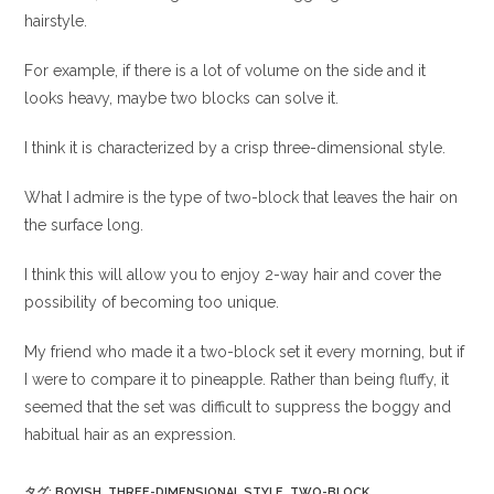
hairstyle.
For example, if there is a lot of volume on the side and it
looks heavy, maybe two blocks can solve it.
I think it is characterized by a crisp three-dimensional style.
What I admire is the type of two-block that leaves the hair on
the surface long.
I think this will allow you to enjoy 2-way hair and cover the
possibility of becoming too unique.
My friend who made it a two-block set it every morning, but if
I were to compare it to pineapple. Rather than being fluffy, it
seemed that the set was difficult to suppress the boggy and
habitual hair as an expression.
タグ
:
BOYISH
,
THREE-DIMENSIONAL STYLE
,
TWO-BLOCK