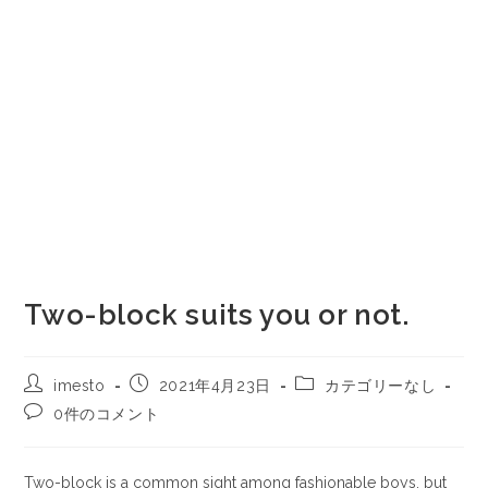
Two-block suits you or not.
imesto
2021年4月23日
カテゴリーなし
0件のコメント
Two-block is a common sight among fashionable boys, but