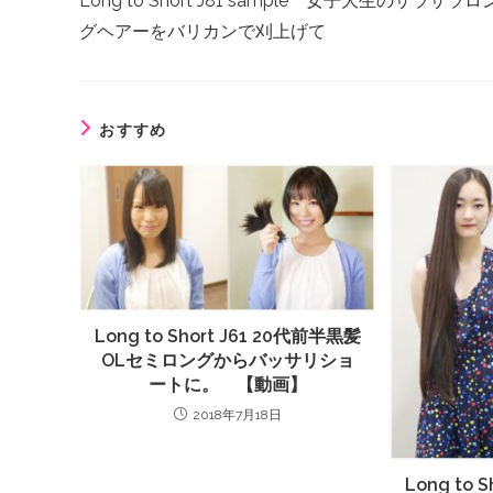
Long to Short J81 sample 女子大生のサラサラロ
グヘアーをバリカンで刈上げて
おすすめ
Long to Short J61 20代前半黒髪
OLセミロングからバッサリショ
ートに。 【動画】
2018年7月18日
Long to