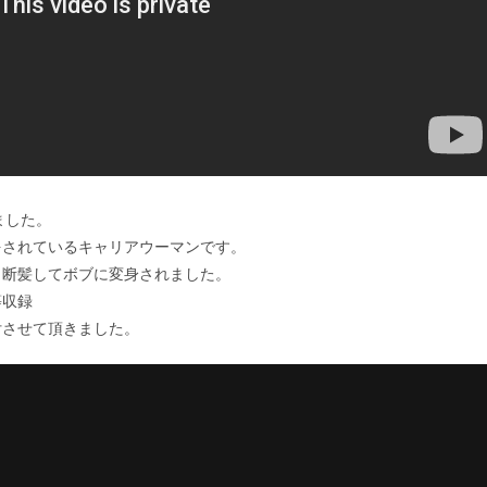
ました。
をされているキャリアウーマンです。
リ断髪してボブに変身されました。
ー等収録
付させて頂きました。