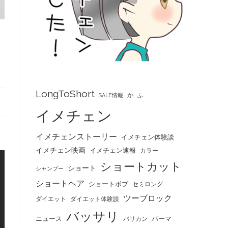
LongToShort
か
SALE情報
ふ
イメチェン
イメチェンストーリー
イメチェン体験談
イメチェン映画
イメチェン速報
カラー
ショートカット
ショート
シャンプー
ショートヘア
ショートボブ
セミロング
ツーブロック
ダイエット
ダイエット体験談
バッサリ
ニュース
パーマ
バリカン