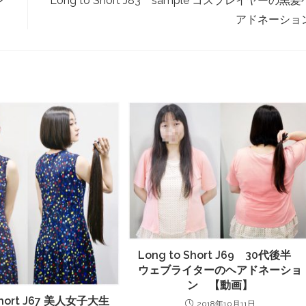
ン
Long to Short J83 sample コスプレイヤーの黒髪
アドネーショ
Long to Short J69 30代後半
ウェブライターのヘアドネーショ
ン 【動画】
 Short J67 美人女子大生
2018年10月11日