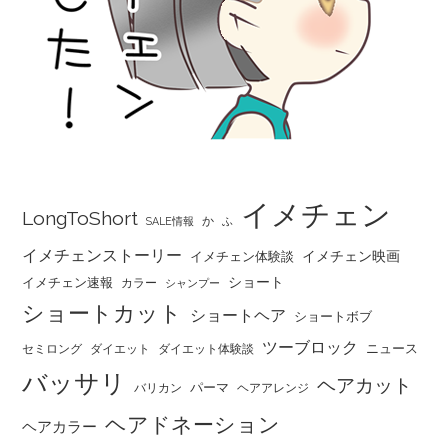
イメチェン
LongToShort
か
SALE情報
ふ
イメチェンストーリー
イメチェン映画
イメチェン体験談
ショート
イメチェン速報
カラー
シャンプー
ショートカット
ショートヘア
ショートボブ
ツーブロック
ニュース
セミロング
ダイエット
ダイエット体験談
バッサリ
ヘアカット
パーマ
バリカン
ヘアアレンジ
ヘアドネーション
ヘアカラー