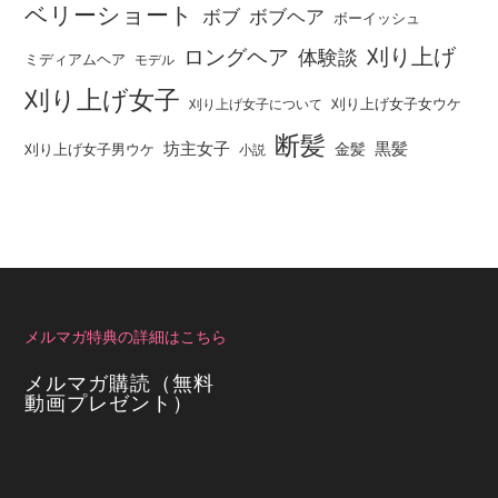
ベリーショート
ボブ
ボブヘア
ボーイッシュ
刈り上げ
ロングヘア
体験談
ミディアムヘア
モデル
刈り上げ女子
刈り上げ女子女ウケ
刈り上げ女子について
断髪
坊主女子
黒髪
金髪
刈り上げ女子男ウケ
小説
メルマガ特典の詳細はこちら
メルマガ購読（無料
動画プレゼント）