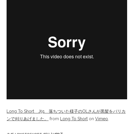
Long To Short J91 落ちついた様子のOLさんが黒髪をバリカ
ンで刈りあげました。
from
Long To Short
on
Vimeo
.