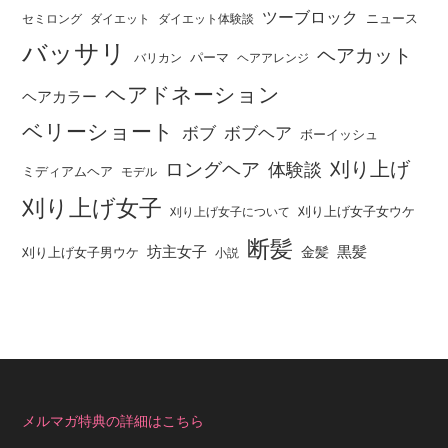
ツーブロック
ニュース
セミロング
ダイエット
ダイエット体験談
バッサリ
ヘアカット
パーマ
バリカン
ヘアアレンジ
ヘアドネーション
ヘアカラー
ベリーショート
ボブ
ボブヘア
ボーイッシュ
刈り上げ
ロングヘア
体験談
ミディアムヘア
モデル
刈り上げ女子
刈り上げ女子女ウケ
刈り上げ女子について
断髪
坊主女子
黒髪
金髪
刈り上げ女子男ウケ
小説
メルマガ特典の詳細はこちら