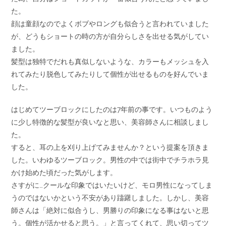
た。
顔は童顔なのでよくボブやロングも似合うと言われていました
が、どうもショートの時の方が自分らしさを出せる気がしてい
ました。
髪型は独特でだれも真似しないような、カラーもメッシュを入
れてみたり脱色してみたりして個性が出せるものを好んでいま
した。
はじめてツーブロックにしたのは7年前の事です。いつものよう
に少し特徴的な髪型が良いなと思い、美容師さんに相談しまし
た。
すると、耳の上を刈り上げてみませんか？という提案を頂きま
した。いわゆるツーブロック。男性の中では街中でチラホラ見
かけ始めた頃だった気がします。
さすがに…クールな印象ではいたいけど、モロ男性になってしま
うのではないかという不安があり躊躇しました。しかし、美容
師さんは「絶対に似合うし、男勝りの印象になる事はないと思
う。個性が活かせると思う。」と言ってくれて、思い切ってツ