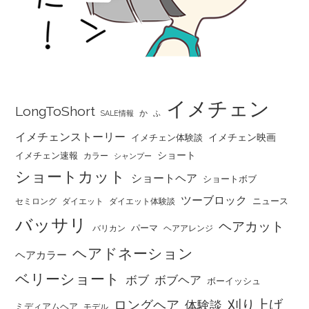
イメチェン
LongToShort
か
SALE情報
ふ
イメチェンストーリー
イメチェン映画
イメチェン体験談
ショート
イメチェン速報
カラー
シャンプー
ショートカット
ショートヘア
ショートボブ
ツーブロック
ニュース
セミロング
ダイエット
ダイエット体験談
バッサリ
ヘアカット
パーマ
バリカン
ヘアアレンジ
ヘアドネーション
ヘアカラー
ベリーショート
ボブ
ボブヘア
ボーイッシュ
刈り上げ
ロングヘア
体験談
ミディアムヘア
モデル