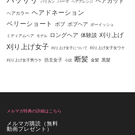
バッサリ
ヘアカット
パーマ
バリカン
ヘアアレンジ
ヘアドネーション
ヘアカラー
ベリーショート
ボブ
ボブヘア
ボーイッシュ
刈り上げ
ロングヘア
体験談
ミディアムヘア
モデル
刈り上げ女子
刈り上げ女子女ウケ
刈り上げ女子について
断髪
坊主女子
黒髪
金髪
刈り上げ女子男ウケ
小説
メルマガ特典の詳細はこちら
メルマガ購読（無料
動画プレゼント）