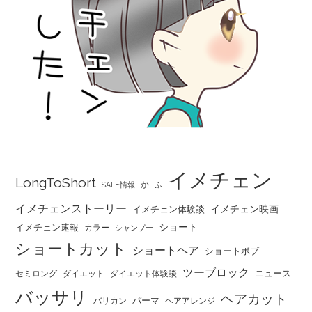
イメチェン
LongToShort
か
SALE情報
ふ
イメチェンストーリー
イメチェン映画
イメチェン体験談
ショート
イメチェン速報
カラー
シャンプー
ショートカット
ショートヘア
ショートボブ
ツーブロック
ニュース
セミロング
ダイエット
ダイエット体験談
バッサリ
ヘアカット
パーマ
バリカン
ヘアアレンジ