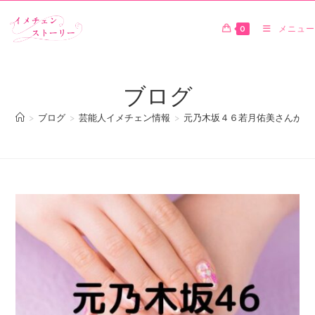
0
メニュー
ブログ
>
ブログ
>
芸能人イメチェン情報
>
元乃木坂４６若月佑美さんがシ