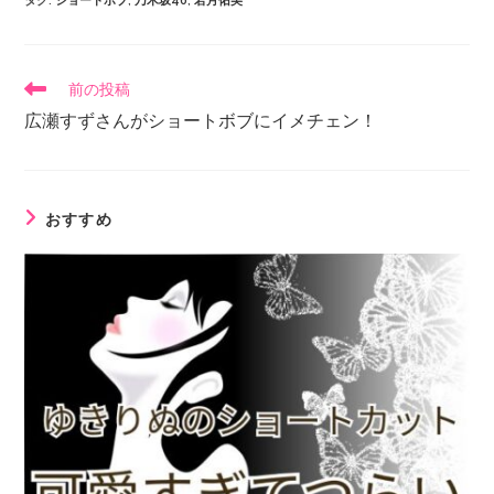
タグ
:
ショートボブ
,
乃木坂46
,
若月佑美
前の投稿
広瀬すずさんがショートボブにイメチェン！
おすすめ