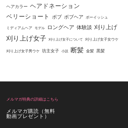
ヘアドネーション
ヘアカラー
ベリーショート
ボブ
ボブヘア
ボーイッシュ
刈り上げ
ロングヘア
体験談
ミディアムヘア
モデル
刈り上げ女子
刈り上げ女子女ウケ
刈り上げ女子について
断髪
坊主女子
黒髪
金髪
刈り上げ女子男ウケ
小説
メルマガ特典の詳細はこちら
メルマガ購読（無料
動画プレゼント）