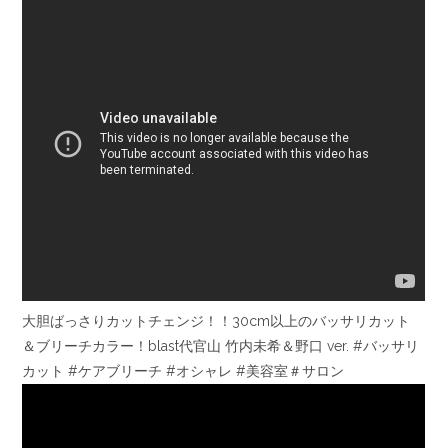
大胆ばっさりカットチェンジ！！30cm以上のバッサリカット
＆ブリーチカラー！blast代官山 竹内未希＆野口 ver. #バッサリ
カット #ケアブリーチ #オシャレ #美容室＃サロン