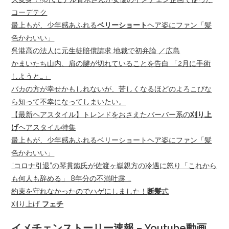
コーデテク
最上もが、少年感あふれる
ベリーショート
ヘア姿にファン「髪
色かわいい」
呉港高の法人に元生徒賠償請求 地裁で初弁論 ／広島
かまいたち山内、肩の腱が切れていることを告白 「2月に手術
しようと…」
バカの方が幸せかもしれないが、苦しくなるほどのよろこびな
ら知って不幸になってしまいたい。
【最新ヘアスタイル】トレンドをおさえたバーバー系の
刈り上
げ
ヘアスタイル特集
最上もが、少年感あふれるベリーショートヘア姿にファン「髪
色かわいい」
“コロナ引退”の琴貫鐵氏が佐渡ヶ嶽親方の冷遇に怒り「これから
も何人も辞める」 8年分の不満吐露 …
約束を守れなかったのでハゲにしました！
断髪
式
刈り上げ
フェチ
イメチェンストーリー速報 – Youtube動画