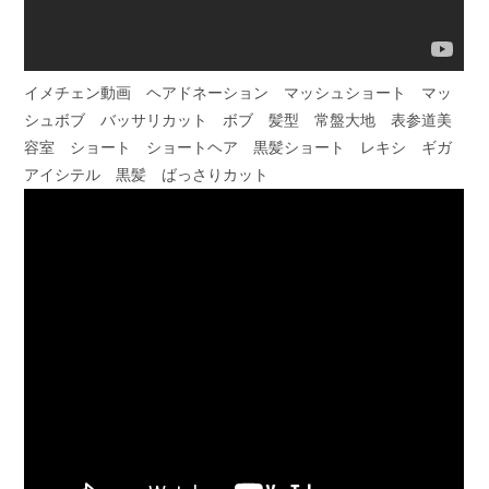
イメチェン動画 ヘアドネーション マッシュショート マッ
シュボブ バッサリカット ボブ 髪型 常盤大地 表参道美
容室 ショート ショートヘア 黒髪ショート レキシ ギガ
アイシテル 黒髪 ばっさりカット