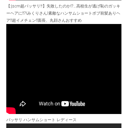
【31cm超バッサリ‼️】失敗したのか!?….高校生が逃げ恥のガッキ
ーヘアに!!?(みくりさん)素敵なハンサムショートボブ前髪ありヘ
ア!!超イメチェン!!面長、丸顔さんおすすめ
バッサリ ハンサムショート レディース