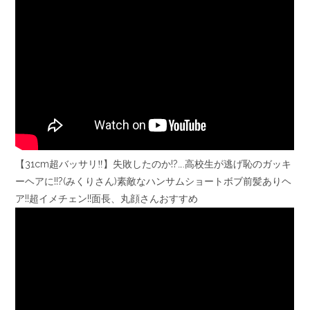
【31cm超バッサリ‼️】失敗したのか!?….高校生が逃げ恥のガッキ
ーヘアに!!?(みくりさん)素敵なハンサムショートボブ前髪ありヘ
ア!!超イメチェン!!面長、丸顔さんおすすめ