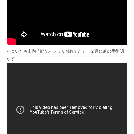
かまいたち山内「腱がバッサリ切れてた」 ２月に肩の手術明
かす