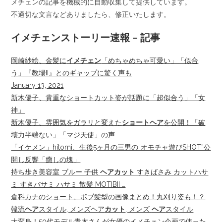
メチェンの記事を機械的に自動収集して提供しています。
不適切な文言などありましたら、修正いたします。
イメチェンストーリー速報 – 記事
岡崎紗絵、金髪に
イメチェン
「めちゃめちゃ可愛い」「似合
う」『教場II』とのギャップに驚く声も
January 13, 2021
新木優子、貴重なショートカット姿が話題に「超似合う」「女
神」
新木優子、雰囲気をガラリと変えた
ショートヘア
を公開！「破
壊力半端ない」「マジ天使」の声
「イケメン」hitomi、生後5ヶ月の三男の“オモチャ遊びSHOT”公
開し反響「癒しの塊」
持ち歩き美容室 ブルー 子供
ヘアカット
すきばさみ カットハサ
ミ すきバサミ ハサミ 散髪 MOTIBII …
倉科カナのショート、ボブ髪型の画像まとめ！丸刈り姿も！？
韓流
ヘア
スタイル, メンズヘア
カット
, メンズ
ヘア
スタイル
大変身！50代モデル青木さんが女優のイメチェン企画で使った