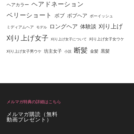
ヘアドネーション
ヘアカラー
ベリーショート
ボブ
ボブヘア
ボーイッシュ
刈り上げ
ロングヘア
体験談
ミディアムヘア
モデル
刈り上げ女子
刈り上げ女子女ウケ
刈り上げ女子について
断髪
坊主女子
黒髪
金髪
刈り上げ女子男ウケ
小説
メルマガ特典の詳細はこちら
メルマガ購読（無料
動画プレゼント）