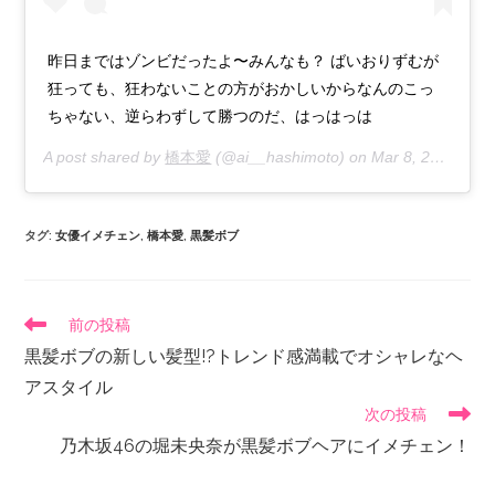
昨日まではゾンビだったよ〜みんなも？ ばいおりずむが
狂っても、狂わないことの方がおかしいからなんのこっ
ちゃない、逆らわずして勝つのだ、はっはっは
A post shared by
橋本愛
(@ai__hashimoto) on
Mar 8, 2019 at 2:56am PST
タグ
:
女優イメチェン
,
橋本愛
,
黒髪ボブ
前の投稿
黒髪ボブの新しい髪型!?トレンド感満載でオシャレなヘ
アスタイル
次の投稿
乃木坂46の堀未央奈が黒髪ボブヘアにイメチェン！