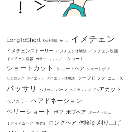
イメチェン
LongToShort
か
SALE情報
ふ
イメチェンストーリー
イメチェン映画
イメチェン体験談
ショート
イメチェン速報
カラー
シャンプー
ショートカット
ショートヘア
ショートボブ
ツーブロック
ニュース
セミロング
ダイエット
ダイエット体験談
バッサリ
ヘアカット
パーマ
バリカン
ヘアアレンジ
ヘアドネーション
ヘアカラー
ベリーショート
ボブ
ボブヘア
ボーイッシュ
刈り上げ
ロングヘア
体験談
ミディアムヘア
モデル