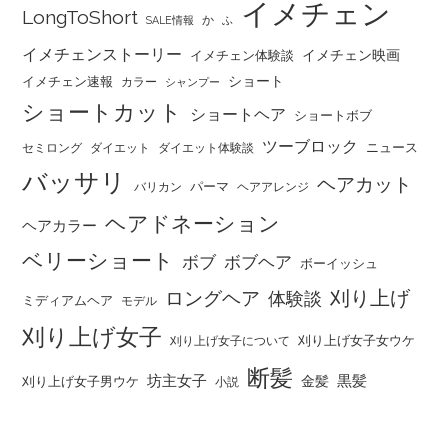
イメチェン
LongToShort
か
SALE情報
ふ
イメチェンストーリー
イメチェン映画
イメチェン体験談
ショート
イメチェン速報
カラー
シャンプー
ショートカット
ショートヘア
ショートボブ
ツーブロック
ニュース
セミロング
ダイエット
ダイエット体験談
バッサリ
ヘアカット
パーマ
バリカン
ヘアアレンジ
ヘアドネーション
ヘアカラー
ベリーショート
ボブ
ボブヘア
ボーイッシュ
刈り上げ
ロングヘア
体験談
ミディアムヘア
モデル
刈り上げ女子
刈り上げ女子女ウケ
刈り上げ女子について
断髪
坊主女子
黒髪
金髪
刈り上げ女子男ウケ
小説