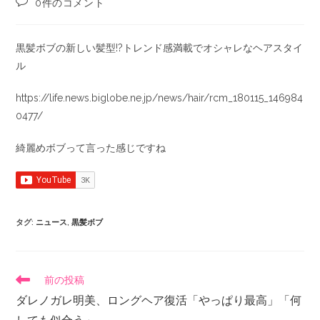
0件のコメント
黒髪ボブの新しい髪型!?トレンド感満載でオシャレなヘアスタイ
ル
https://life.news.biglobe.ne.jp/news/hair/rcm_180115_146984
0477/
綺麗めボブって言った感じですね
タグ
:
ニュース
,
黒髪ボブ
前の投稿
ダレノガレ明美、ロングヘア復活「やっぱり最高」「何